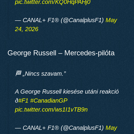
pic.twitter.com/KQ0HqPAHj0
— CANAL+ F1® (@CanalplusF1)
May
24, 2026
George Russell – Mercedes-pilóta
🏁 „Nincs szavam.”
A George Russell kiesése utáni reakció
ð
#F1
#CanadianGP
pic.twitter.com/ws1I1vTB9n
— CANAL+ F1® (@CanalplusF1)
May