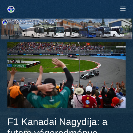
Kilépés
M
a
tartalomba
F1 Kanadai Nagydíja: a
futam végeredménye,