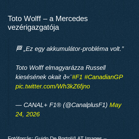
Toto Wolff – a Mercedes
vezérigazgatója
🏁 „Ez egy akkumulátor-probléma volt.”
Toto Wolff elmagyarázza Russell
kiesésének okait ð«¨
#F1
#CanadianGP
pic.twitter.com/Wh3kZ6fjno
— CANAL+ F1® (@CanalplusF1)
May
24, 2026
Fotóforrás: Guido De Bortoli/LAT Images –