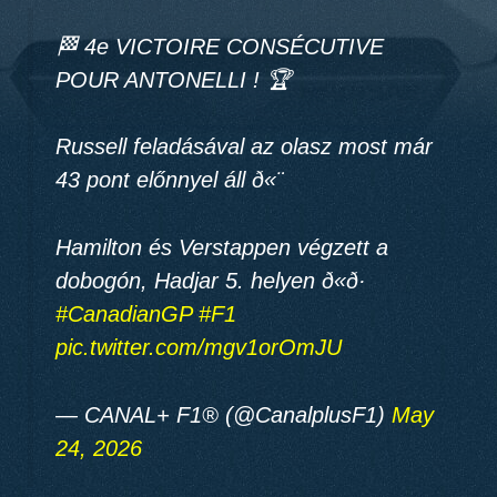
🏁 4e VICTOIRE CONSÉCUTIVE
POUR ANTONELLI ! 🏆
Russell feladásával az olasz most már
43 pont előnnyel áll ð«¨
Hamilton és Verstappen végzett a
dobogón, Hadjar 5. helyen ð«ð·
#CanadianGP
#F1
pic.twitter.com/mgv1orOmJU
— CANAL+ F1® (@CanalplusF1)
May
24, 2026