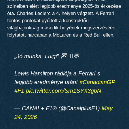
színeiben elért legjobb eredménye 2025-ös érkezése
óta. Charles Leclerc a 4. helyen végzett. A Ferrari
fontos pontokat gyűjtött a konstruktőri
világbajnokság második helyének megszerzéséért
folytatott harcában a McLaren és a Red Bull ellen.
„Jó munka, Luigi” 🏁🧑‍✈️💬
Lewis Hamilton rádiója a Ferrari-s
legjobb eredménye után!
#CanadianGP
#F1
pic.twitter.com/Sm1SYX3gbN
— CANAL+ F1® (@CanalplusF1)
May
24, 2026