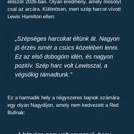
először 2026-ban. Olyan eredmény, amely mosolyt
csal az arcára. Különösen, mert szép harcot vívott
Lewis Hamilton ellen:
„Szépséges harcokat éltünk át. Nagyon
jó érzés ismét a csúcs közelében lenni.
Ez az első dobogóm idén, és nagyon
pozitív. Szép harc volt Lewisszal, a
végsőkig támadtunk.”
Ez a harmadik hely a négyszeres bajnok számára
egy olyan Nagydíjon, amely nem kedvezett a Red
Bullnak: