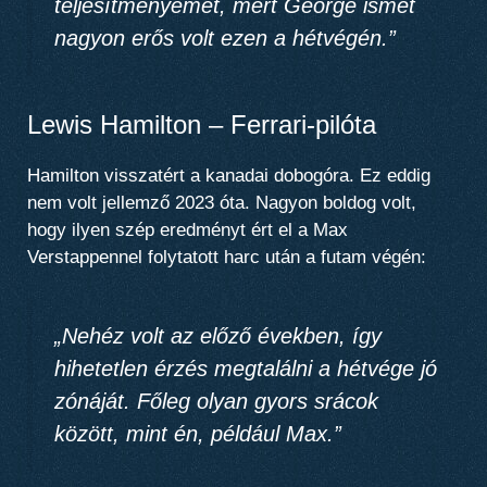
teljesítményemet, mert George ismét
nagyon erős volt ezen a hétvégén.”
Lewis Hamilton – Ferrari-pilóta
Hamilton visszatért a kanadai dobogóra. Ez eddig
nem volt jellemző 2023 óta. Nagyon boldog volt,
hogy ilyen szép eredményt ért el a Max
Verstappennel folytatott harc után a futam végén:
„Nehéz volt az előző években, így
hihetetlen érzés megtalálni a hétvége jó
zónáját. Főleg olyan gyors srácok
között, mint én, például Max.”