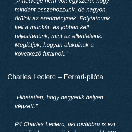
„A hétvége nem volt egyszerű, hogy
mindent összehozzunk, de nagyon
örülök az eredménynek. Folytatnunk
kell a munkát, és jobban kell
teljesítenünk, mint az ellenfeleink.
Meglátjuk, hogyan alakulnak a
következő futamok.”
Charles Leclerc – Ferrari-pilóta
„Hihetetlen, hogy negyedik helyen
végzett.”
P4 Charles Leclerc, aki továbbra is ezt