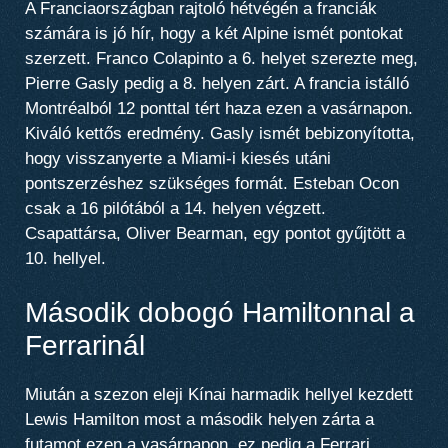
A Franciaországban rajtoló hétvégén a franciák
számára is jó hír, hogy a két Alpine ismét pontokat
szerzett. Franco Colapinto a 6. helyet szerezte meg,
Pierre Gasly pedig a 8. helyen zárt. A francia istálló
Montréalból 12 ponttal tért haza ezen a vasárnapon.
Kiváló kettős eredmény. Gasly ismét bebizonyította,
hogy visszanyerte a Miami-i kiesés utáni
pontszerzéshez szükséges formát. Esteban Ocon
csak a 16 pilótából a 14. helyen végzett.
Csapattársa, Oliver Bearman, egy pontot gyűjtött a
10. hellyel.
Második dobogó Hamiltonnal a
Ferrarinál
Miután a szezon eleji Kínai harmadik hellyel kezdett
Lewis Hamilton most a második helyen zárta a
futamot ezen a vasárnapon, ez pedig a Ferrari