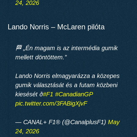
24, 2026
Lando Norris – McLaren pilóta
🏁 „Én magam is az intermédia gumik
mellett döntöttem.”
Lando Norris elmagyarázza a közepes
gumik választását és a futam közbeni
kiesését ð
#F1
#CanadianGP
pic.twitter.com/3FABigXjvF
— CANAL+ F1® (@CanalplusF1)
May
24, 2026