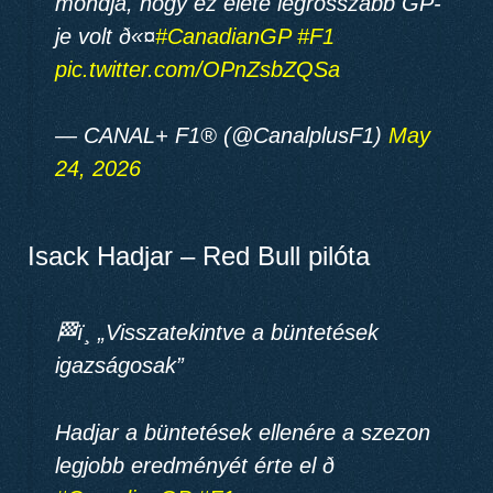
mondja, hogy ez élete legrosszabb GP-
je volt ð«¤
#CanadianGP
#F1
pic.twitter.com/OPnZsbZQSa
— CANAL+ F1® (@CanalplusF1)
May
24, 2026
Isack Hadjar – Red Bull pilóta
🏁ï¸ „Visszatekintve a büntetések
igazságosak”
Hadjar a büntetések ellenére a szezon
legjobb eredményét érte el ð