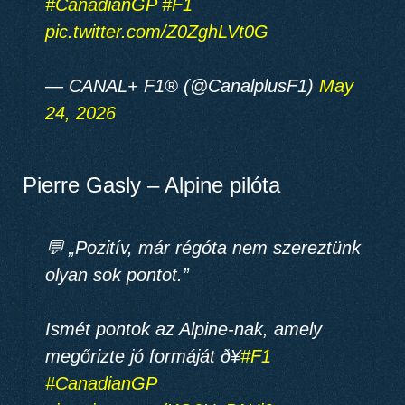
#CanadianGP
#F1
pic.twitter.com/Z0ZghLVt0G
— CANAL+ F1® (@CanalplusF1)
May
24, 2026
Pierre Gasly – Alpine pilóta
💬 „Pozitív, már régóta nem szereztünk
olyan sok pontot.”
Ismét pontok az Alpine-nak, amely
megőrizte jó formáját ð¥
#F1
#CanadianGP