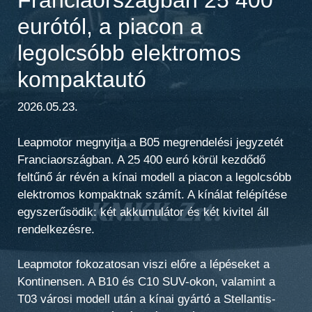
eurótól, a piacon a
legolcsóbb elektromos
kompaktautó
2026.05.23.
Leapmotor megnyitja a B05 megrendelési jegyzetét
Franciaországban. A 25 400 euró körül kezdődő
feltűnő ár révén a kínai modell a piacon a legolcsóbb
elektromos kompaktnak számít. A kínálat felépítése
egyszerűsödik: két akkumulátor és két kivitel áll
rendelkezésre.
Leapmotor fokozatosan viszi előre a lépéseket a
Kontinensen. A B10 és C10 SUV-okon, valamint a
T03 városi modell után a kínai gyártó a Stellantis-