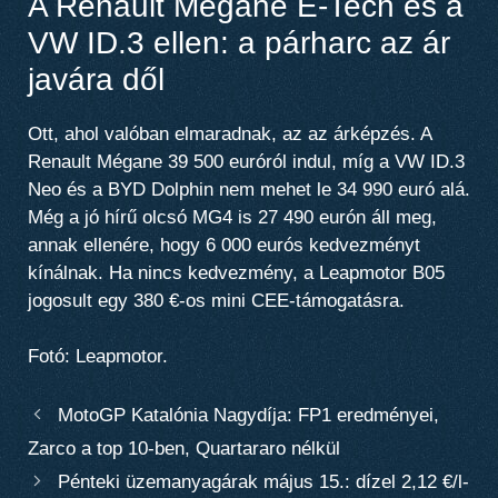
A Renault Mégane E-Tech és a
VW ID.3 ellen: a párharc az ár
javára dől
Ott, ahol valóban elmaradnak, az az árképzés. A
Renault Mégane 39 500 euróról indul, míg a VW ID.3
Neo és a BYD Dolphin nem mehet le 34 990 euró alá.
Még a jó hírű olcsó MG4 is 27 490 eurón áll meg,
annak ellenére, hogy 6 000 eurós kedvezményt
kínálnak. Ha nincs kedvezmény,
a Leapmotor B05
jogosult egy 380 €-os mini CEE-támogatásra
.
Fotó: Leapmotor.
MotoGP Katalónia Nagydíja: FP1 eredményei,
Zarco a top 10-ben, Quartararo nélkül
Pénteki üzemanyagárak május 15.: dízel 2,12 €/l-