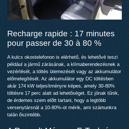
Recharge rapide : 17 minutes
pour passer de 30 à 80 %
A kulcs okostelefonon is elérhető, és lehetővé teszi
például a jármű zárásának, a klímaberendezésnek a
vezérlését, a töltés ütemezését vagy az akkumulátor
előmelegítését. Az akkumulátor
egy DC töltésben
akár 174 kW teljesítményre képes
, amely
30-80%
töltésre 17 perc alatt
ad lehetőséget. Ez jónak tűnik,
de érdemes szem előtt tartani, hogy a legtöbb
versenytársnál a 10-80%-ot mérik, ami számunkra
talán őszintébb.