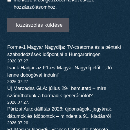
hozzászólásomhoz.
Forma-1 Magyar Nagydíja: TV-csatorna és a pénteki
szabadedzések időpontjai a Hungaroringen
2026.07.27.
Isack Hadjar az F1-es Magyar Nagydíj előtt: „Jó
lenne dobogóval indulni”
2026.07.27.
Új Mercedes GLA: július 29-i bemutató – mire
számíthatunk a harmadik generációtól?
2026.07.27.
Párizsi Autókiállítás 2026: újdonságok, jegyárak,
dátumok és időpontok – mindent a 91. kiadásról
2026.07.26.
F1 Magyar Nagydíj: Franco Colapinto balesete