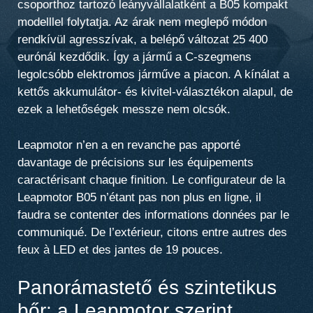
csoporthoz tartozó leányvállalatként a B05 kompakt
modelllel folytatja. Az árak nem meglepő módon
rendkívül agresszívak, a belépő változat 25 400
eurónál kezdődik. Így a jármű
a C-szegmens
legolcsóbb elektromos járműve a piacon
. A kínálat a
kettős akkumulátor- és kivitel-választékon alapul, de
ezek a lehetőségek messze nem olcsók.
Leapmotor n’en a en revanche pas apporté
davantage de précisions sur les équipements
caractérisant chaque finition. Le configurateur de la
Leapmotor B05 n’étant pas non plus en ligne, il
faudra se contenter des informations données par le
communiqué. De l’extérieur, citons entre autres des
feux à LED et des jantes de 19 pouces.
Panorámastető és szintetikus
bőr: a Leapmotor szerint