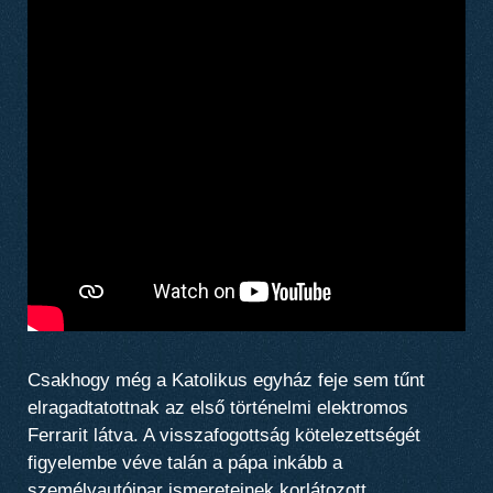
Csakhogy még a Katolikus egyház feje sem tűnt
elragadtatottnak az első történelmi elektromos
Ferrarit látva. A visszafogottság kötelezettségét
figyelembe véve talán a pápa inkább a
személyautóipar ismereteinek korlátozott