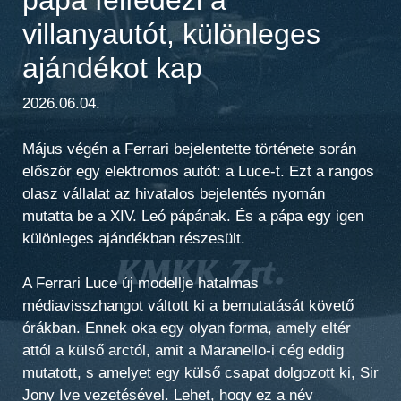
villanyautót, különleges
ajándékot kap
2026.06.04.
Május végén a Ferrari bejelentette története során
először egy elektromos autót: a Luce-t. Ezt a rangos
olasz vállalat az hivatalos bejelentés nyomán
mutatta be a XIV. Leó pápának. És a pápa egy igen
különleges ajándékban részesült.
A Ferrari Luce új modellje hatalmas
médiavisszhangot váltott ki a bemutatását követő
órákban. Ennek oka egy olyan forma, amely eltér
attól a külső arctól, amit a Maranello-i cég eddig
mutatott, s amelyet egy külső csapat dolgozott ki, Sir
Jony Ive vezetésével. Lehet, hogy ez a név