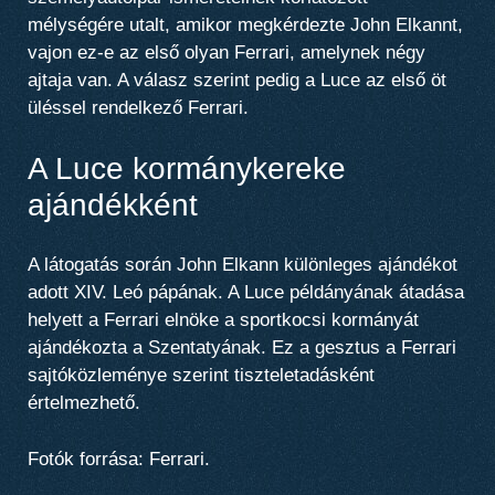
mélységére utalt, amikor megkérdezte John Elkannt,
vajon ez-e az első olyan Ferrari, amelynek négy
ajtaja van. A válasz szerint pedig a Luce az első öt
üléssel rendelkező Ferrari.
A Luce kormánykereke
ajándékként
A látogatás során John Elkann különleges ajándékot
adott XIV. Leó pápának. A Luce példányának átadása
helyett a Ferrari elnöke a sportkocsi kormányát
ajándékozta a Szentatyának. Ez a gesztus a Ferrari
sajtóközleménye szerint tiszteletadásként
értelmezhető.
Fotók forrása: Ferrari.