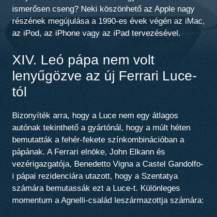
ismerősen cseng? Neki köszönhető az Apple nagy
részének megújulása a 1990-es évek végén az iMac,
az iPod, az iPhone vagy az iPad tervezésével.
XIV. Leó pápa nem volt
lenyűgözve az új Ferrari Luce-
tól
Bizonyíték arra, hogy a Luce nem egy átlagos
autónak tekinthető a gyártónál, hogy a múlt héten
bemutatták a fehér-fekete színkombinációban a
pápának. A Ferrari elnöke, John Elkann és
vezérigazgatója, Benedetto Vigna a Castel Gandolfo-
i pápai rezidenciára utazott, hogy a Szentatya
számára bemutassák ezt a Luce-t. Különleges
momentum a Agnelli-család leszármazottja számára: