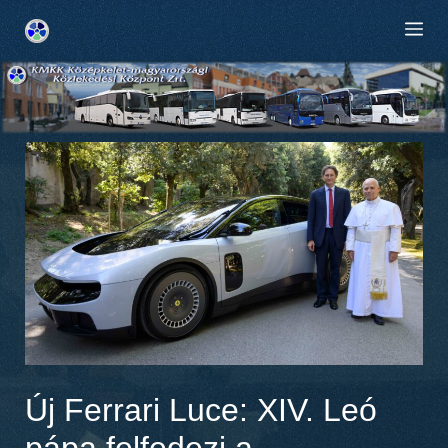
Kilépés
M
a
tartalomba
Új Ferrari Luce: XIV. Leó
pápa felfedezi a