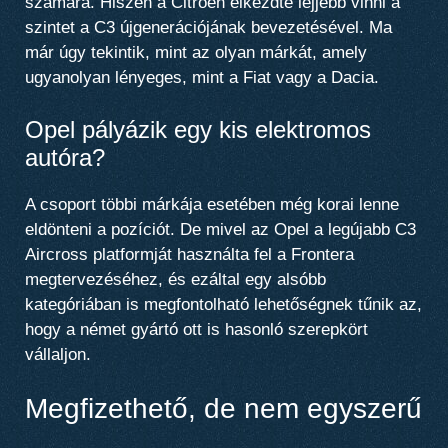
számára. Hiszen a Citroën elkezdte lejjebb vinni a
szintet a C3 újgenerációjának bevezetésével. Ma
már úgy tekintik, mint az olyan márkát, amely
ugyanolyan lényeges, mint a Fiat vagy a Dacia.
Opel pályázik egy kis elektromos
autóra?
A csoport többi márkája esetében még korai lenne
eldönteni a pozíciót. De mivel az Opel a legújabb C3
Aircross platformját használta fel a Frontera
megtervezéséhez, és ezáltal egy alsóbb
kategóriában is megfontolható lehetőségnek tűnik az,
hogy a német gyártó ott is hasonló szerepkört
vállaljon.
Megfizethető, de nem egyszerű