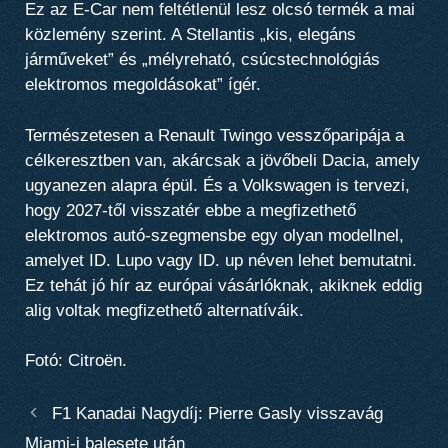
Ez az E-Car nem feltétlenül lesz olcsó termék a mai
közlemény szerint. A Stellantis „kis, elegáns
járműveket” és „mélyreható, csúcstechnológiás
elektromos megoldásokat” ígér.
Természetesen a Renault Twingo vesszőparipája a
célkeresztben van, akárcsak a jövőbeli Dacia, amely
ugyanezen alapra épül. És a Volkswagen is tervezi,
hogy 2027-től visszatér ebbe a megfizethető
elektromos autó-szegmensbe egy olyan modellnel,
amelyet ID. Lupo vagy ID. up néven lehet bemutatni.
Ez tehát jó hír az európai vásárlóknak, akiknek eddig
alig voltak megfizethető alternatíváik.
Fotó: Citroën.
F1 Kanadai Nagydíj: Pierre Gasly visszavág
Miami-i balesete után