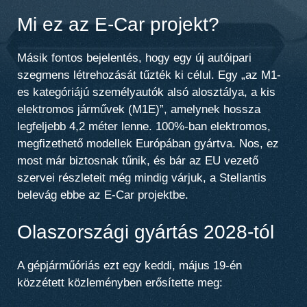
Mi ez az E-Car projekt?
Másik fontos bejelentés, hogy egy új autóipari
szegmens létrehozását tűzték ki célul. Egy „az M1-
es kategóriájú személyautók alsó alosztálya, a kis
elektromos járművek (M1E)”, amelynek hossza
legfeljebb 4,2 méter lenne. 100%-ban elektromos,
megfizethető modellek Európában gyártva. Nos, ez
most már biztosnak tűnik, és bár az EU vezető
szervei részleteit még mindig várjuk, a Stellantis
belevág ebbe az E-Car projektbe.
Olaszországi gyártás 2028-tól
A gépjárműóriás ezt egy keddi, május 19-én
közzétett közleményben erősítette meg: