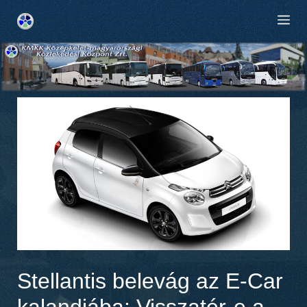
Kilépés
M
a
tartalomba
Stellantis belevág az E-Car
kalandjába: Visszatér-e a