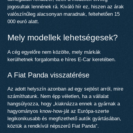
jogosultak lennének rá. Kiváló hír ez, hiszen az árak
valószínűleg alacsonyan maradnak, feltehetően 15
000 euró alatt.
Mely modellek lehetségesek?
A cég egyelőre nem közölte, mely márkák
kerülhetnek forgalomba e híres E-Car keretében.
A Fiat Panda visszatérése
Az adott helyszín azonban ad egy sejtést arról, mire
számíthatunk. Nem épp véletlen, ha a vállalat
hangsúlyozza, hogy „kiaknázza ennek a gyárnak a
hagyományos know-how-ját az Európa-szerte
legikonikusabb és megfizethető autók gyártásában,
köztük a rendkívül népszerű Fiat Panda”.