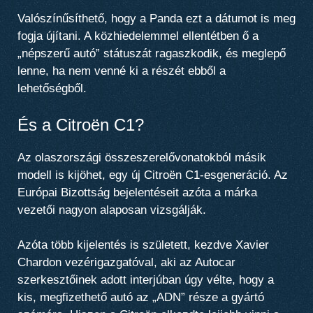
Valószínűsíthető, hogy a Panda ezt a dátumot is meg
fogja újítani. A közhiedelemmel ellentétben ő a
„népszerű autó” státuszát ragaszkodik, és meglepő
lenne, ha nem venné ki a részét ebből a
lehetőségből.
És a Citroën C1?
Az olaszországi összeszerelővonatokból másik
modell is kijöhet, egy új Citroën C1-esgeneráció. Az
Európai Bizottság bejelentéseit azóta a márka
vezetői nagyon alaposan vizsgálják.
Azóta több kijelentés is született, kezdve Xavier
Chardon vezérigazgatóval, aki az Autocar
szerkesztőinek adott interjúban úgy vélte, hogy a
kis, megfizethető autó az „ADN” része a gyártó