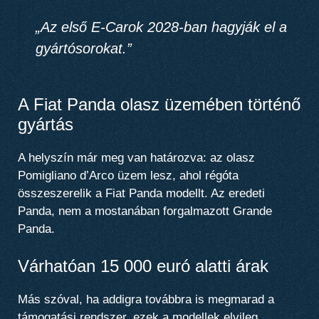
„Az első E‑Carok 2028-ban hagyják el a
gyártósorokat.”
A Fiat Panda olasz üzemében történő
gyártás
A helyszín már meg van határozva: az olasz
Pomigliano d’Arco üzem lesz, ahol régóta
összeszerelik a Fiat Panda modellt. Az eredeti
Panda, nem a mostanában forgalmazott Grande
Panda.
Várhatóan 15 000 euró alatti árak
Más szóval, ha addigra továbbra is megmarad a
támogatási rendszer, ezek a modellek elvileg