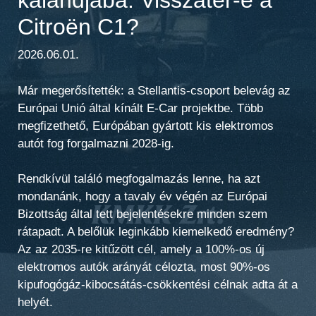
Citroën C1?
2026.06.01.
Már megerősítették: a Stellantis-csoport belevág az
Európai Unió által kínált E-Car projektbe. Több
megfizethető, Európában gyártott kis elektromos
autót fog forgalmazni 2028-ig.
Rendkívül találó megfogalmazás lenne, ha azt
mondanánk, hogy a tavaly év végén az Európai
Bizottság által tett bejelentésekre minden szem
rátapadt. A belőlük leginkább kiemelkedő eredmény?
Az az 2035-re kitűzött cél, amely a 100%-os új
elektromos autók arányát célozta, most 90%-os
kipufogógáz-kibocsátás-csökkentési célnak adta át a
helyét.