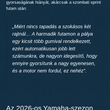
gyorsaságának hiányát, akárcsak a szombati sprint
futam után:
„
Miért nincs tapadás a szokásos két
rajtnál
… A harmadik futamon a pálya
egy kicsit több gumival rendelkezett,
ezért automatikusan jobb lett
számunkra, de
nagyon idegesítő, hogy
ennyire gyorsítunk a nagy egyenesen,
és a motor nem fordul
, ez nehéz”.
Az 2026-os Yamaha-szezon