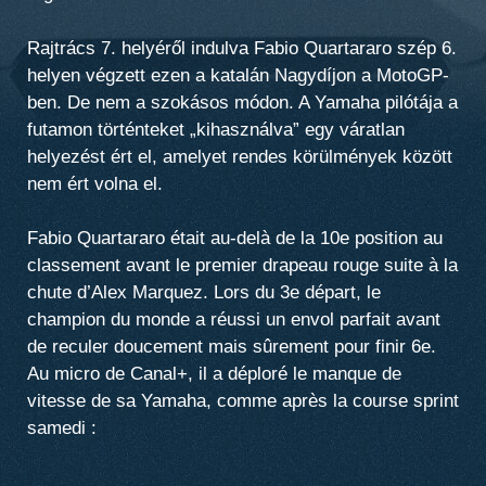
Rajtrács 7. helyéről indulva Fabio Quartararo szép 6.
helyen végzett ezen a katalán Nagydíjon a MotoGP-
ben. De nem a szokásos módon. A Yamaha pilótája a
futamon történteket „kihasználva” egy váratlan
helyezést ért el, amelyet rendes körülmények között
nem ért volna el.
Fabio Quartararo était au-delà de la 10e position au
classement avant le premier drapeau rouge suite à la
chute d’Alex Marquez. Lors du 3e départ, le
champion du monde a réussi un envol parfait avant
de reculer doucement mais sûrement pour finir 6e.
Au micro de Canal+, il a déploré le manque de
vitesse de sa Yamaha, comme après la course sprint
samedi :