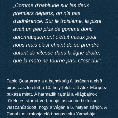
„Comme d’habitude sur les deux
premiers départs,
on n’a pas
d’adhérence
. Sur le troisième, la piste
avait un peu plus de gomme donc
automatiquement c’était mieux pour
nous mais
c’est chiant de se prendre
autant de vitesse dans la ligne droite
,
que la moto ne tourne pas. C’est dur”.
Fabio Quartararo a a bajnokság állásában a első
piros zászló előtt a 10. hely felett állt Alex Márquez
bukása miatt. A harmadik rajtnál a világbajnok
tökéletes startot vett, majd lassan de biztosan
visszahúzódott, hogy a végén a 6. helyen zárjon. A
Canal+ mikrofonja előtt panaszolta Yamahája