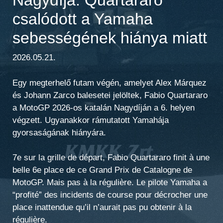
csalódott a Yamaha
sebességének hiánya miatt
2026.05.21.
Egy megterhelő futam végén, amelyet Alex Márquez
és Johann Zarco balesetei jelöltek, Fabio Quartararo
a MotoGP 2026-os katalán Nagydíján a 6. helyen
végzett. Ugyanakkor rámutatott Yamahája
gyorsaságának hiányára.
7e sur la grille de départ, Fabio Quartararo finit à une
belle 6e place de ce Grand Prix de Catalogne de
MotoGP. Mais pas à la régulière. Le pilote Yamaha a
“profité” des incidents de course pour décrocher une
place inattendue qu’il n’aurait pas pu obtenir à la
régulière.