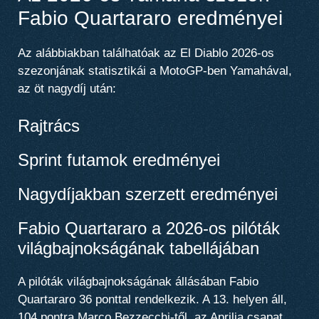
Fabio Quartararo eredményei
Az alábbiakban találhatóak az El Diablo 2026-os
szezonjának statisztikái a MotoGP-ben Yamahával,
az öt nagydíj után:
Rajtrács
Sprint futamok eredményei
Nagydíjakban szerzett eredményei
Fabio Quartararo a 2026-os pilóták
világbajnokságának tabellájában
A pilóták világbajnokságának állásában Fabio
Quartararo 36 ponttal rendelkezik. A 13. helyen áll,
104 pontra Marco Bezzecchi-től, az Aprilia csapat