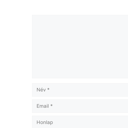
Szólj hozzá!
Hozzászólás
Név
Email
Honlap