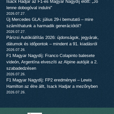
Isack Hadjar az F1-es Magyar Nagydíj előtt: „Jó
lenne dobogóval indulni”
2026.07.27.
Új Mercedes GLA: július 29-i bemutató – mire
számíthatunk a harmadik generációtól?
2026.07.27.
Párizsi Autókiállítás 2026: újdonságok, jegyárak,
dátumok és időpontok – mindent a 91. kiadásról
2026.07.26.
F1 Magyar Nagydíj: Franco Colapinto balesete
videón, Argentína elveszíti az Alpine autóját a 2.
szabadedzésen
2026.07.26.
F1 Magyar Nagydíj: FP2 eredményei – Lewis
Hamilton az élre állt, Isack Hadjar a mezőnyben
2026.07.26.