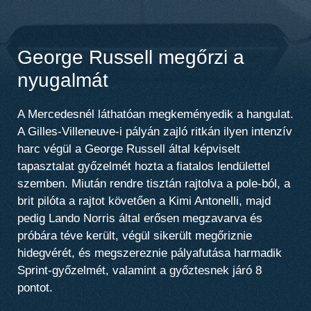
George Russell megőrzi a
nyugalmát
A Mercedesnél láthatóan megkeményedik a hangulat.
A Gilles-Villeneuve-i pályán zajló ritkán ilyen intenzív
harc végül a George Russell által képviselt
tapasztalat győzelmét hozta a fiatalos lendülettel
szemben. Miután rendre tisztán rajtolva a pole-ból, a
brit pilóta a rajtot követően a Kimi Antonelli, majd
pedig Lando Norris által erősen megzavarva és
próbára téve került, végül sikerült megőriznie
hidegvérét, és megszereznie pályafutása harmadik
Sprint-győzelmét, valamint a győztesnek járó 8
pontot.