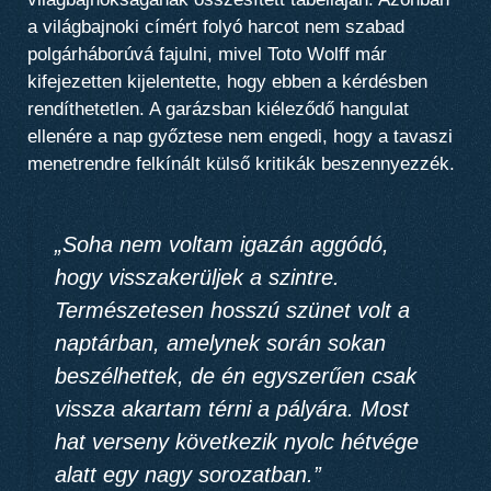
a világbajnoki címért folyó harcot nem szabad
polgárháborúvá fajulni, mivel Toto Wolff már
kifejezetten kijelentette, hogy ebben a kérdésben
rendíthetetlen. A garázsban kiéleződő hangulat
ellenére a nap győztese nem engedi, hogy a tavaszi
menetrendre felkínált külső kritikák beszennyezzék.
„Soha nem voltam igazán aggódó,
hogy visszakerüljek a szintre.
Természetesen hosszú szünet volt a
naptárban, amelynek során sokan
beszélhettek, de én egyszerűen csak
vissza akartam térni a pályára. Most
hat verseny következik nyolc hétvége
alatt egy nagy sorozatban.”