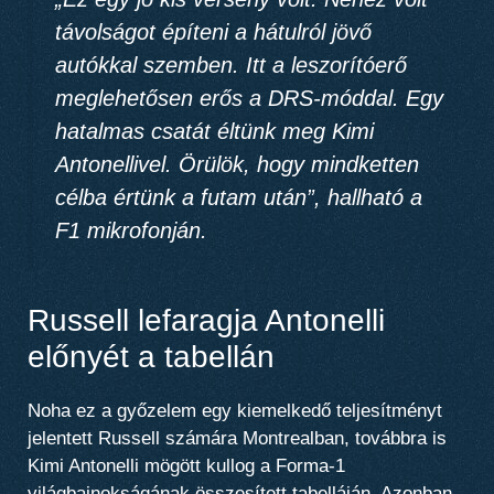
távolságot építeni a hátulról jövő
autókkal szemben. Itt a leszorítóerő
meglehetősen erős a DRS-móddal. Egy
hatalmas csatát éltünk meg Kimi
Antonellivel. Örülök, hogy mindketten
célba értünk a futam után”, hallható a
F1 mikrofonján.
Russell lefaragja Antonelli
előnyét a tabellán
Noha ez a győzelem egy kiemelkedő teljesítményt
jelentett Russell számára Montrealban, továbbra is
Kimi Antonelli mögött kullog a Forma-1
világbajnokságának összesített tabelláján. Azonban