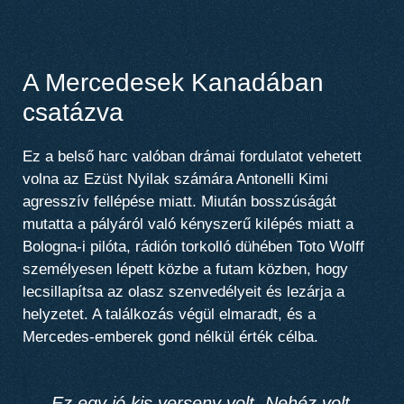
A Mercedesek Kanadában
csatázva
Ez a belső harc valóban drámai fordulatot vehetett
volna az Ezüst Nyilak számára Antonelli Kimi
agresszív fellépése miatt. Miután bosszúságát
mutatta a pályáról való kényszerű kilépés miatt a
Bologna-i pilóta, rádión torkolló dühében Toto Wolff
személyesen lépett közbe a futam közben, hogy
lecsillapítsa az olasz szenvedélyeit és lezárja a
helyzetet. A találkozás végül elmaradt, és a
Mercedes-emberek gond nélkül érték célba.
„Ez egy jó kis verseny volt. Nehéz volt