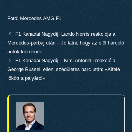
Fotó: Mercedes AMG F1
F1 Kanadai Nagydíj: Lando Norris reakciója a
Mercedes-párbaj után – Jó látni, hogy az elöl harcoló
autók küzdenek
F1 Kanadai Nagydíj – Kimi Antonelli reakciója
George Russell elleni szédületes harc után: «Kifelé
lökött a pályáról»