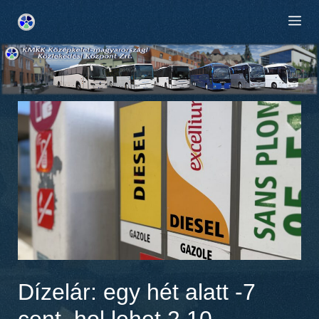
Kilépés
M
a
tartalomba
Dízelár: egy hét alatt -7
cent, hol lehet 2,10