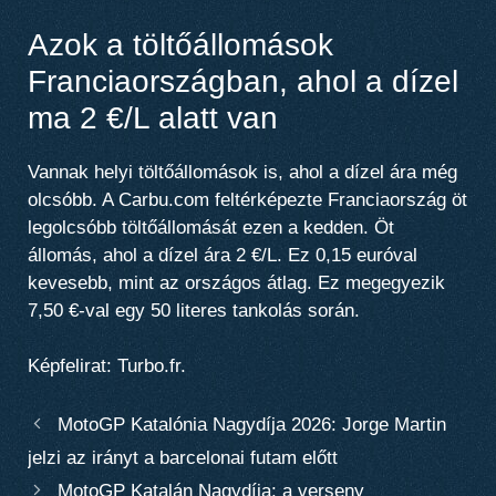
Azok a töltőállomások
Franciaországban, ahol a dízel
ma 2 €/L alatt van
Vannak helyi töltőállomások is, ahol a dízel ára még
olcsóbb. A Carbu.com feltérképezte Franciaország öt
legolcsóbb töltőállomását ezen a kedden. Öt
állomás, ahol a dízel ára 2 €/L. Ez 0,15 euróval
kevesebb, mint az országos átlag. Ez megegyezik
7,50 €-val egy 50 literes tankolás során.
Képfelirat: Turbo.fr.
MotoGP Katalónia Nagydíja 2026: Jorge Martin
jelzi az irányt a barcelonai futam előtt
MotoGP Katalán Nagydíja: a verseny