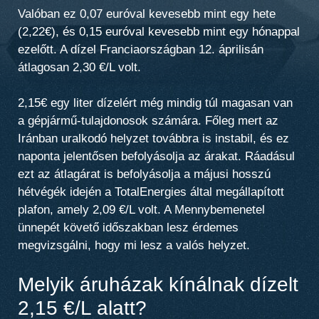
Valóban
ez 0,07 euróval kevesebb
mint egy hete
(2,22€), és
0,15 euróval kevesebb
mint egy hónappal
ezelőtt. A dízel Franciaországban 12. áprilisán
átlagosan 2,30 €/L volt.
2,15€ egy liter dízelért még mindig túl magasan van
a gépjármű-tulajdonosok számára. Főleg mert az
Iránban uralkodó helyzet továbbra is instabil, és ez
naponta jelentősen befolyásolja az árakat. Ráadásul
ezt az átlagárat is befolyásolja a májusi hosszú
hétvégék idején a TotalEnergies által megállapított
plafon, amely 2,09 €/L volt. A Mennybemenetel
ünnepét követő időszakban lesz érdemes
megvizsgálni, hogy mi lesz a valós helyzet.
Melyik áruházak kínálnak dízelt
2,15 €/L alatt?