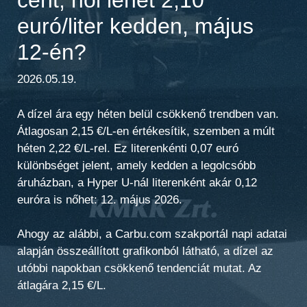
euró/liter kedden, május
12-én?
2026.05.19.
A dízel ára egy héten belül csökkenő trendben van.
Átlagosan 2,15 €/L-en értékesítik, szemben a múlt
héten 2,22 €/L-rel. Ez literenkénti 0,07 euró
különbséget jelent, amely kedden a legolcsóbb
áruházban, a Hyper U-nál literenként akár 0,12
euróra is nőhet: 12. május 2026.
Ahogy az alábbi, a Carbu.com szakportál napi adatai
alapján összeállított grafikonból látható, a dízel az
utóbbi napokban csökkenő tendenciát mutat.
Az
átlagára 2,15 €/L.