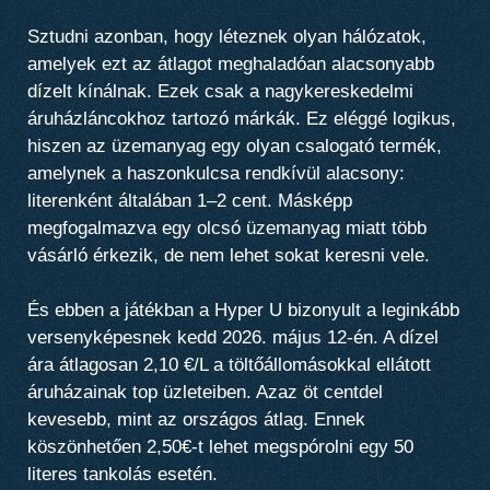
Sztudni azonban, hogy léteznek olyan hálózatok,
amelyek ezt az átlagot meghaladóan alacsonyabb
dízelt kínálnak. Ezek csak a nagykereskedelmi
áruházláncokhoz tartozó márkák. Ez eléggé logikus,
hiszen az üzemanyag egy olyan csalogató termék,
amelynek a haszonkulcsa rendkívül alacsony:
literenként általában 1–2 cent. Másképp
megfogalmazva egy olcsó üzemanyag miatt több
vásárló érkezik, de nem lehet sokat keresni vele.
És ebben a játékban a Hyper U bizonyult a leginkább
versenyképesnek kedd 2026. május 12-én. A dízel
ára átlagosan 2,10 €/L a töltőállomásokkal ellátott
áruházainak top üzleteiben. Azaz öt centdel
kevesebb, mint az országos átlag. Ennek
köszönhetően 2,50€-t lehet megspórolni egy 50
literes tankolás esetén.