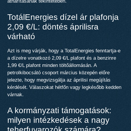
áthárításának tekintetében.
TotálEnergies dízel ár plafonja
2,09 €/L: döntés áprilisra
várható
Azt is meg várják, hogy a TotalEnergies fenntartja-e
a dízelre vonatkozó 2,09 €/L plafont és a benzinre
1,99 €/L plafont minden töltőállomásán. A
petrolkibocsátó csoport március közepén előre
jelezte, hogy megvizsgálja az áprilisi megújítás
kérdését. Válaszokat hétfőn vagy legkésőbb kedden
várnak.
A kormányzati támogatások:
milyen intézkedések a nagy
teherfuvarozók számára?