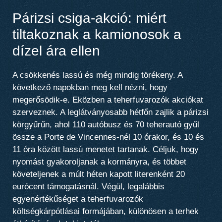
Párizsi csiga-akció: miért
tiltakoznak a kamionosok a
dízel ára ellen
A csökkenés lassú és még mindig törékeny. A
következő napokban meg kell nézni, hogy
megerősödik-e. Eközben a teherfuvarozók akciókat
szerveznek. A leglátványosabb hétfőn zajlik a párizsi
körgyűrűn, ahol 110 autóbusz és 70 teherautó gyűl
össze a Porte de Vincennes-nél 10 órakor, és 10 és
11 óra között lassú menetet tartanak. Céljuk, hogy
nyomást gyakoroljanak a kormányra, és többet
követeljenek a múlt héten kapott literenként 20
eurócent támogatásnál. Végül, legalábbis
egyenértékűséget a teherfuvarozók
költségkárpótlásai formájában, különösen a terhek