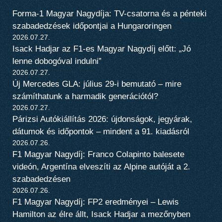
Forma-1 Magyar Nagydíja: TV-csatorna és a pénteki
szabadedzések időpontjai a Hungaroringen
2026.07.27.
Isack Hadjar az F1-es Magyar Nagydíj előtt: „Jó
lenne dobogóval indulni”
2026.07.27.
Új Mercedes GLA: július 29-i bemutató – mire
számíthatunk a harmadik generációtól?
2026.07.27.
Párizsi Autókiállítás 2026: újdonságok, jegyárak,
dátumok és időpontok – mindent a 91. kiadásról
2026.07.26.
F1 Magyar Nagydíj: Franco Colapinto balesete
videón, Argentína elveszíti az Alpine autóját a 2.
szabadedzésen
2026.07.26.
F1 Magyar Nagydíj: FP2 eredményei – Lewis
Hamilton az élre állt, Isack Hadjar a mezőnyben