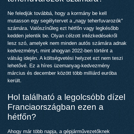
Ne feledjük továbbá, hogy a kormány be kell
mutasson egy segélytervet a „nagy teherfuvarozók”
számára. Valószínűleg ezt hétfőn vagy legkésőbb
kedden jelentik be. Olyan célzott intézkedésekről
lesz szó, amelyek nem minden autós számára adnak
kedvezményt, mint ahogyan 2022-ben történt a
válság idején. A költségvetési helyzet ezt nem teszi
lehetővé. Ez a híres üzemanyag-kedvezmény
március és december között több milliárd euróba
került.
Hol található a legolcsóbb dízel
Franciaországban ezen a
hétfőn?
Ahogy már több napja, a gépjárművezetőknek