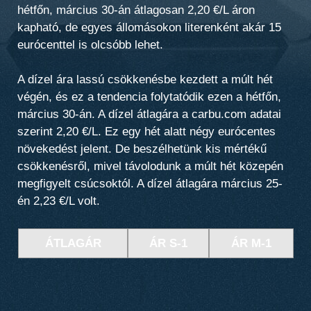
hétfőn, március 30-án átlagosan 2,20 €/L áron
kapható, de egyes állomásokon literenként akár 15
eurócenttel is olcsóbb lehet.
A dízel ára lassú csökkenésbe kezdett a múlt hét
végén, és ez a tendencia folytatódik ezen a hétfőn,
március 30-án. A dízel átlagára a carbu.com adatai
szerint 2,20 €/L. Ez egy hét alatt négy eurócentes
növekedést jelent. De beszélhetünk kis mértékű
csökkenésről, mivel távolodunk a múlt hét közepén
megfigyelt csúcsoktól. A dízel átlagára március 25-
én 2,23 €/L volt.
ÁTLAGÁR
ÁR S-1
ÁR M-1