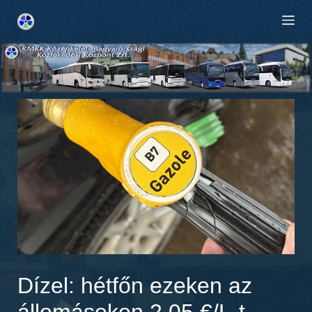
Kilépés
M
a
tartalomba
Dízel: hétfőn ezeken az
állomásokon 2,05 €/L-t