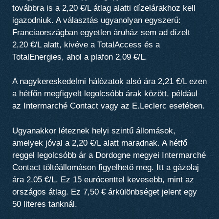
továbbra is a 2,20 €/L átlag alatti dízelárakhoz kell
igazodniuk. A választás ugyanolyan egyszerű:
Franciaországban egyetlen áruház sem ad dízelt
2,20 €/L alatt, kivéve a TotalAccess és a
TotalEnergies, ahol a plafon 2,09 €/L.
A nagykereskedelmi hálózatok alsó ára 2,21 €/L ezen
a hétfőn megfigyelt legolcsóbb árak között, például
az Intermarché Contact vagy az E.Leclerc esetében.
Ugyanakkor léteznek helyi szintű állomások,
amelyek jóval a 2,20 €/L alatt maradnak. A hétfő
reggel legolcsóbb ár a Dordogne megyei Intermarché
Contact töltőállomáson figyelhető meg. Itt a gázolaj
ára 2,05 €/L. Ez 15 eurócenttel kevesebb, mint az
országos átlag. Ez 7,50 € árkülönbséget jelent egy
50 literes tanknál.