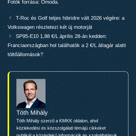
Fotók forrása: Omoda.
T-Roc és Golf teljes hibridre vált 2026 végére: a
Volkswagen részletezi két új motorját
SP95-E10 1,88 €/L április 28-án kedden:
Franciaországban hol találhatók a 2 €/L átlagár alatti
töltőállomások?
Tóth Mihály
Tóth Mihály szerző a KMKK oldalon, ahol
közlekedési és közszolgálati témájú cikkeket
publikál a közérdekű információk és szolgáltatások