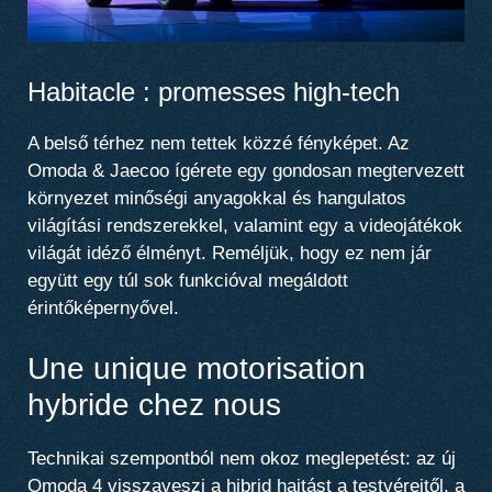
Habitacle : promesses high-tech
A belső térhez nem tettek közzé fényképet. Az
Omoda & Jaecoo ígérete egy gondosan megtervezett
környezet minőségi anyagokkal és hangulatos
világítási rendszerekkel, valamint egy a videojátékok
világát idéző élményt. Reméljük, hogy ez nem jár
együtt egy túl sok funkcióval megáldott
érintőképernyővel.
Une unique motorisation
hybride chez nous
Technikai szempontból nem okoz meglepetést: az új
Omoda 4 visszaveszi a hibrid hajtást a testvéreitől, a