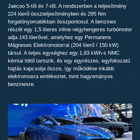
Jaecoo 5-től és 7-től. A rendszerben a teljesítmény
224 lóerő összteljesítményben és 295 Nm
forgatónyomatékban összpontosul. A benzines
részét egy 1,5 literes inline négyhengeres turbómotor
adja 143 lóerővel, amelyhez egy Permanens
Mágneses Elektromotorral (204 lóerő / 150 kW)
társul. A teljes egységhez egy 1,83 kWh-s NMC
kémiai töltő tartozik, és egy egyrészes, egyfokozatú
hajtás kapcsolja össze, így működése inkább
elektromosra emlékeztet, mint hagyományos
benzinesre.