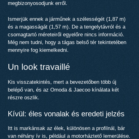
megbizonyosodjunk erről.
Ismerjük ennek a járműnek a szélességét (1,87 m)
és a magasságát (1,57 m). De a tengelytávról és a
csomagtartó méreteiről egyelőre nincs információ.
Még nem tudni, hogy a tágas belső tér tekintetében
mennyire fog kiemelkedni.
Un look travaillé
Kis visszatekintés, mert a bevezetőben több új
belépő van, és az Omoda & Jaecoo kínálata két
részre oszlik.
Kívül: éles vonalak és eredeti jelzés
Itt is markánsak az élek, különösen a profilnál, bár
van néhány ív is, például a motorháztető lemerülése.