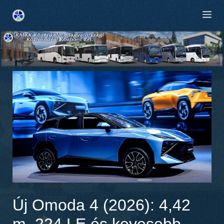
Kilépés
M
a
tartalomba
Új Omoda 4 (2026): 4,42
m, 224 LE és kevesebb