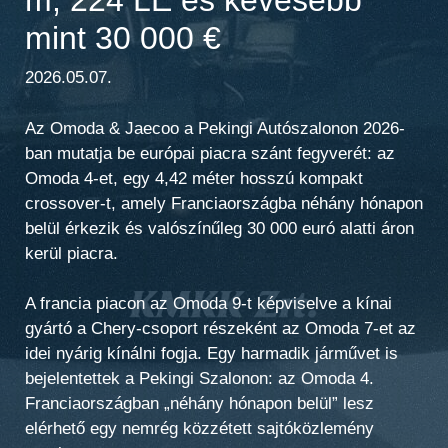
mint 30 000 €
2026.05.07.
Az Omoda & Jaecoo a Pekingi Autószalonon 2026-
ban mutatja be európai piacra szánt fegyverét: az
Omoda 4-et, egy 4,42 méter hosszú kompakt
crossover-t, amely Franciaországba néhány hónapon
belül érkezik és valószínűleg 30 000 euró alatti áron
kerül piacra.
A francia piacon az Omoda 9-t képviselve a kínai
gyártó a Chery-csoport részeként az Omoda 7-et az
idei nyárig kínálni fogja. Egy harmadik járművet is
bejelentettek a Pekingi Szalonon:
az Omoda 4
.
Franciaországban „néhány hónapon belül” lesz
elérhető egy nemrég közzétett sajtóközlemény