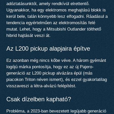
adóztatásunktól, amely rendkívül elrettentő.
Ugyanakkor, ha egy elektromos meghajtású blokk is
kerül bele, talán könnyebb lesz elfogadni. Ráadásul a
tendencia egyértelműen az elektromosítás felé
mutat. Lehet, hogy a Mitsubishi Outlander tölthető
hibrid hajtását veszi át.
Az L200 pickup alapjaira építve
Ez azonban még nincs kőbe véve. A három gyémánt
logójú márka pontosítja, hogy
ez az új Pajero-
generáció az L200 pickup alvázára épül
(más
piacokon Triton néven ismert), és ezzel gyakorlatilag
visszaveszi a létra-alvázú felépítést.
Csak dízelben kapható?
Probléma, a 2023-ban bevezetett legújabb generáció