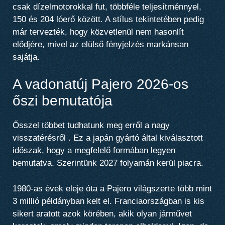
csak dízelmotorokkal fut, többféle teljesítménnyel,
150 és 204 lóerő között
. A stílus tekintetében pedig
már tervezték, hogy közvetlenül nem hasonlít
elődjére, mivel az elülső fényjelzés markánsan
sajátja.
A vadonatúj Pajero 2026-os
őszi bemutatója
Ősszel többet tudhatunk meg erről a nagy
visszatérésről
. Ez a japán gyártó által kiválasztott
időszak, hogy a megfelelő formában legyen
bemutatva.
Szerintünk 2027 folyamán kerül piacra
.
1980-as évek eleje óta a Pajero világszerte több mint
3 millió példányban kelt el. Franciaországban is kis
sikert aratott azok körében, akik olyan járművet