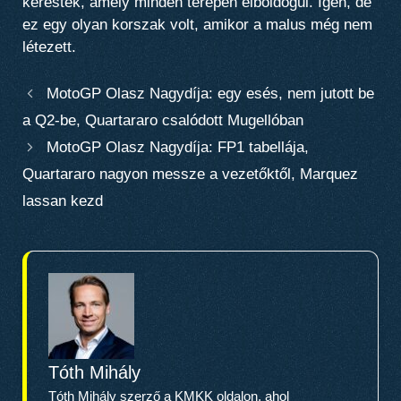
kerestek, amely minden terepen elboldogul. Igen, de
ez egy olyan korszak volt, amikor a malus még nem
létezett.
MotoGP Olasz Nagydíja: egy esés, nem jutott be
a Q2-be, Quartararo csalódott Mugellóban
MotoGP Olasz Nagydíja: FP1 tabellája,
Quartararo nagyon messze a vezetőktől, Marquez
lassan kezd
Tóth Mihály
Tóth Mihály szerző a KMKK oldalon, ahol