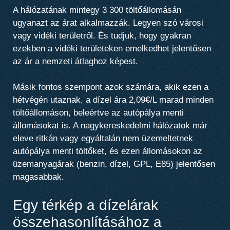
A hálózatának mintegy 3 300 töltőállomásán
ugyanazt az árat alkalmazzák. Legyen szó városi
vagy vidéki területről. És tudjuk, hogy gyakran
ezekben a vidéki területeken emelkedhet jelentősen
az ár a nemzeti átlaghoz képest.
Másik fontos szempont azok számára, akik ezen a
hétvégén utaznak,
a dízel ára 2,09€/L marad minden
töltőállomáson, beleértve az autópálya menti
állomásokat is
. A nagykereskedelmi hálózatok már
eleve ritkán vagy egyáltalán nem üzemeltetnek
autópálya menti töltőket, és ezen állomásokon az
üzemanyagárak (benzin, dízel, GPL, E85) jelentősen
magasabbak.
Egy térkép a dízelárak
összehasonlításához a