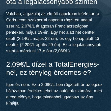
óta a legalacsonyabb szinten
Valóban, a gázolaj az elmúlt napokban lefelé tart a
Carbu.com szakportál naponta rögzített adatai
szerint.
2,07€/L átlagosan Franciaországban
pénteken, május 29-én
. Egy hét alatt hét centtel
esett (2,14€/L május 22-én), és egy hónap alatt 13
centtel (2,20€/L április 29-én).
Ez a legalacsonyabb
szint a márciusi 17-e óta
(2,08€/L).
2,09€/L dízel a TotalEnergies-
nél, ez tényleg érdemes-e?
Igen és nem. Ez a 2,09€/L-ben rögzített ár az egész
hálózatban érdekes lehet az autósok számára, mert
a cég előnye, hogy
mindenhol ugyanazt az árat
kínálja
.