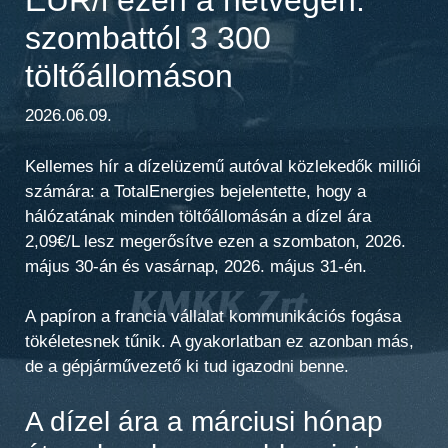
szombattól 3 300
töltőállomáson
2026.06.09.
Kellemes hír a dízelüzemű autóval közlekedők milliói
számára: a TotalEnergies bejelentette, hogy a
hálózatának minden töltőállomásán a dízel ára
2,09€/L lesz megerősítve ezen a szombaton, 2026.
május 30-án és vasárnap, 2026. május 31-én.
A papíron a francia vállalat kommunikációs fogása
tökéletesnek tűnik. A gyakorlatban ez azonban más,
de a gépjárművezető ki tud igazodni benne.
A dízel ára a márciusi hónap