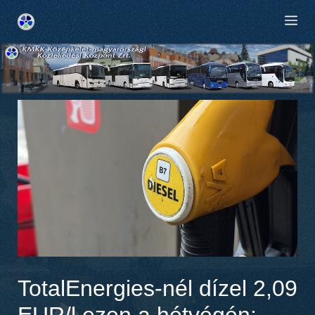
Kilépés
M
a
tartalomba
TotalEnergies-nél dízel 2,09
EUR/l ezen a hétvégén: