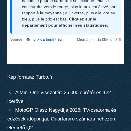
Kép forrása: Turbo.fr.
A Mini One visszatér: 26 000 eurótól és 122
lóerővel
MotoGP Olasz Nagydíja 2026: TV-csatorna és
edzések időpontjai, Quartararo számára nehezen
elérhető Q2