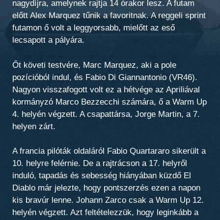
nagydíjra, amelynek rajtja 14 órakor lesz. A futam
előtt Alex Marquez tűnik a favoritnak. A reggeli sprint
futamon ő volt a leggyorsabb, mielőtt az eső
lecsapott a pályára.
Őt követi testvére, Marc Marquez, aki a pole
pozícióból indul, és Fabio Di Giannantonio (VR46).
Nagyon visszafogott volt ez a hétvége az Apriliával
kormányzó Marco Bezzecchi számára, ő a Warm Up
4. helyén végzett. A csapattársa, Jorge Martin, a 7.
helyen zárt.
A francia pilóták oldaláról Fabio Quartararo sikerült a
10. helyre felérnie. De a rajtrácson a 17. helyről
induló, tapadás és sebesség hiányában küzdő El
Diablo már jelezte, hogy pontszerzés ezen a napon
kis bravúr lenne. Johann Zarco csak a Warm Up 12.
helyén végzett. Azt feltételezzük, hogy leginkább a