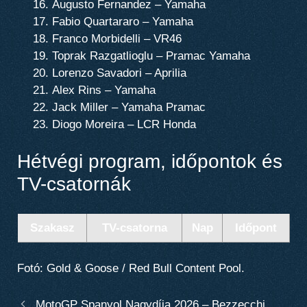
Augusto Fernandez – Yamaha
Fabio Quartararo – Yamaha
Franco Morbidelli – VR46
Toprak Razgatlioglu – Pramac Yamaha
Lorenzo Savadori – Aprilia
Alex Rins – Yamaha
Jack Miller – Yamaha Pramac
Diogo Moreira – LCR Honda
Hétvégi program, időpontok és
TV-csatornák
Szakasz
TV-csatorna
Nap
Időpont
Fotó: Gold & Goose / Red Bull Content Pool.
MotoGP Spanyol Nagydíja 2026 – Bezzecchi