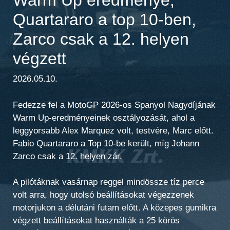
Quartararo a top 10-ben,
Zarco csak a 12. helyen
végzett
2026.05.10.
Fedezze fel a MotoGP 2026-os Spanyol Nagydíjának
Warm Up-eredményeinek osztályozását, ahol a
leggyorsabb Alex Marquez volt, testvére, Marc előtt.
Fabio Quartararo a Top 10-be került, míg Johann
Zarco csak a 12. helyen zár.
A pilótáknak vasárnap reggel mindössze tíz perce
volt arra, hogy utolsó beállításokat végezzenek
motorjukon a délutáni futam előtt. A közepes gumikra
végzett beállításokat használták a 25 körös