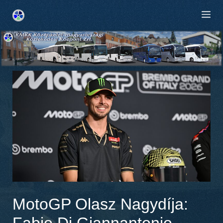
Kilépés
M
a
tartalomba
MotoGP Olasz Nagydíja:
Fabio Di Giannantonio