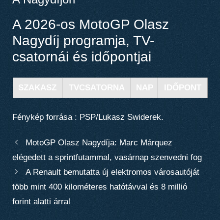
A 2026-os MotoGP Olasz
Nagydíj programja, TV-
csatornái és időpontjai
SZAKASZ
TVCSATORNA
NAP
IDŐPONT
Fénykép forrása : PSP/Lukasz Swiderek.
MotoGP Olasz Nagydíja: Marc Márquez
elégedett a sprintfutammal, vasárnap szenvedni fog
A Renault bemutatta új elektromos városautóját
több mint 400 kilométeres hatótávval és 8 millió
forint alatti árral