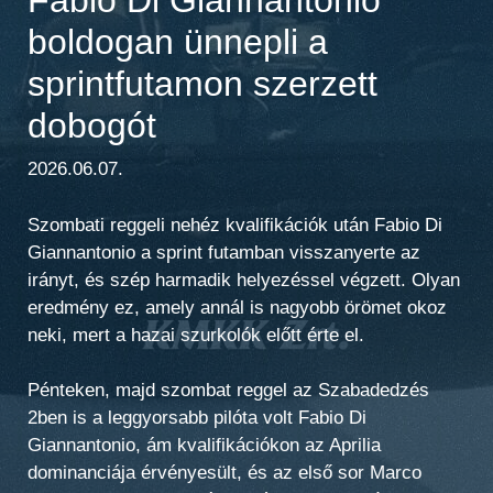
boldogan ünnepli a
sprintfutamon szerzett
dobogót
2026.06.07.
Szombati reggeli nehéz kvalifikációk után Fabio Di
Giannantonio a sprint futamban visszanyerte az
irányt, és szép harmadik helyezéssel végzett. Olyan
eredmény ez, amely annál is nagyobb örömet okoz
neki, mert a hazai szurkolók előtt érte el.
Pénteken, majd szombat reggel az
Szabadedzés
2
ben is a leggyorsabb pilóta volt Fabio Di
Giannantonio, ám kvalifikációkon az Aprilia
dominanciája érvényesült, és az első sor Marco