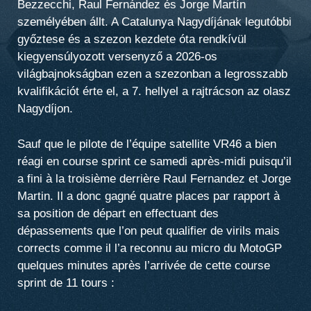
Bezzecchi, Raul Fernández és Jorge Martín
személyében állt. A Catalunya Nagydíjának legutóbbi
győztese és a szezon kezdete óta rendkívül
kiegyensúlyozott versenyző a 2026-os
világbajnokságban ezen a szezonban a legrosszabb
kvalifikációt érte el, a 7. hellyel a rajtrácson az olasz
Nagydíjon.
Sauf que le pilote de l’équipe satellite VR46 a bien
réagi en course sprint ce samedi après-midi puisqu’il
a fini à la troisième derrière Raul Fernandez et Jorge
Martin. Il a donc gagné quatre places par rapport à
sa position de départ en effectuant des
dépassements que l’on peut qualifier de virils mais
corrects comme il l’a reconnu au micro du MotoGP
quelques minutes après l’arrivée de cette course
sprint de 11 tours :