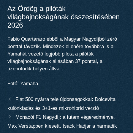
Az Ördög a pilóták
világbajnokságának összesítésében
2026
Fabio Quartararo ebből a Magyar Nagydíjból zéró
ponttal távozik. Mindezek ellenére továbbra is a
Yamahát vezető legjobb pilóta a pilóták
világbajnokságának állásában 37 ponttal, a
tizenötödik helyen állva.
Fotó: Yamaha.
Fiat 500 nyárra tele újdonságokkal: Dolcevita
különkiadás és 3+1-es mikrohibrid verzió
Monacói F1 Nagydíj: a futam végeredménye,
Max Verstappen kiesett, Isack Hadjar a harmadik