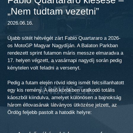
„Nem tudtam vezetni”
2026.06.16.
Újabb sötét hétvégét zárt Fabio Quartararo a 2026-
os MotoGP Magyar Nagydíján. A Balaton Parkban
rendezett sprint futamon máris messze elmaradva a
17. helyen végzett, a vasárnapi nagydíj során pedig
kénytelen volt feladni a versenyt.
Pedig a futam elején rövid ideig ismét felcsillanhatott
egy kis remény. A első körökben uralkodó totális
káoszból kiindulva, amelyet különösen a bajnokság
három éllovasának látványos ütközése jelzett, az
Ördög feljebb pastolt a hatodik helyre: