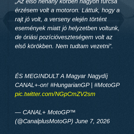
„Az első néhány körben
nagyon furcsa
érzésem volt a motoron
. Láttuk, hogy a
rajt jó volt, a verseny elején történt
események miatt jó helyzetben voltunk,
de
óriási pozícióveszteségem volt az
első körökben
. Nem tudtam vezetni”.
ÉS MEGINDULT A Magyar Nagydíj
CANAL+-on! #HungarianGP | #MotoGP
pic.twitter.com/NGpCmZV2sm
— CANAL+ MotoGP™
(@CanalplusMotoGP) June 7, 2026