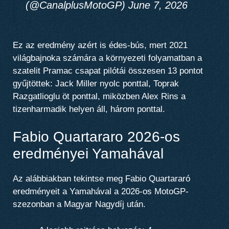
(@CanalplusMotoGP) June 7, 2026
Ez az eredmény azért is édes-bús, mert 2021
világbajnoka számára a környezeti folyamatban a
szatelit Pramac csapat pilótái összesen 13 pontot
gyűjtöttek: Jack Miller nyolc ponttal, Toprak
Razgatlioglu öt ponttal, miközben Alex Rins a
tizenharmadik helyen áll, három ponttal.
Fabio Quartararo 2026-os
eredményei Yamahával
Az alábbiakban tekintse meg Fabio Quartararó
eredményeit a Yamahával a 2026-os MotoGP-
szezonban a Magyar Nagydíj után.