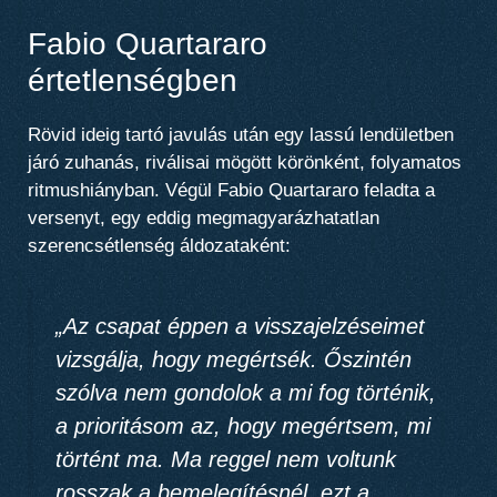
Fabio Quartararo
értetlenségben
Rövid ideig tartó javulás után egy lassú lendületben
járó zuhanás, riválisai mögött körönként, folyamatos
ritmushiányban. Végül Fabio Quartararo feladta a
versenyt, egy eddig megmagyarázhatatlan
szerencsétlenség áldozataként:
„
Az csapat éppen a visszajelzéseimet
vizsgálja, hogy megértsék
. Őszintén
szólva nem gondolok a mi fog történik,
a prioritásom az, hogy megértsem, mi
történt ma. Ma reggel nem voltunk
rosszak a bemelegítésnél, ezt a