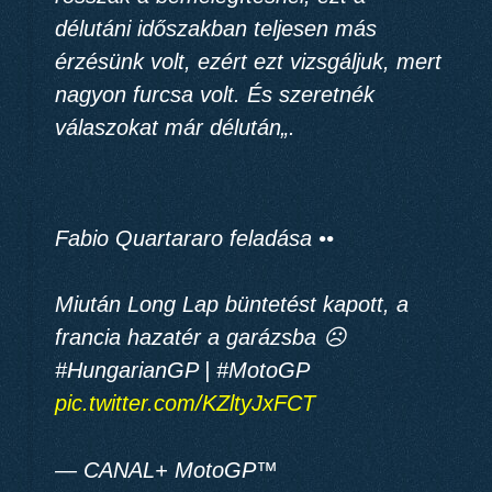
délutáni időszakban
teljesen más
érzésünk volt
, ezért ezt vizsgáljuk, mert
nagyon furcsa volt. És
szeretnék
válaszokat már délután
„.
Fabio Quartararo feladása ••
Miután Long Lap büntetést kapott, a
francia hazatér a garázsba ☹️
#HungarianGP | #MotoGP
pic.twitter.com/KZltyJxFCT
— CANAL+ MotoGP™