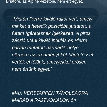
Briatore, az Alpine vezetője, nem ért egyet.
„Miután Pierre kiváló rajtot vett, amely
minket a hetedik pozícióba juttatott, a
futam ígéretesnek ígérkezett. A piros
zászló utáni kiváló indulás és Pierre
pályán mutatott harmadik helye
ellenére
az eredményt két büntetéssel
vették el tőlünk, amelyekkel erősen
nem értünk egyet
.”
MAX VERSTAPPEN TÁVOLSÁGRA
MARAD A RAJTVONALON ð¤¯