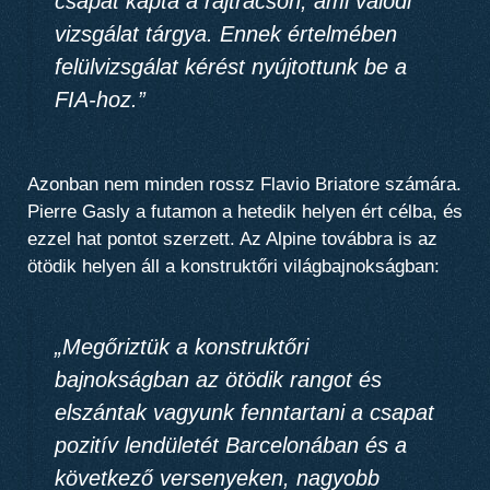
csapat kapta a rajtrácson, ami valódi
vizsgálat tárgya. Ennek értelmében
felülvizsgálat kérést nyújtottunk be a
FIA-hoz
.”
Azonban nem minden rossz Flavio Briatore számára.
Pierre Gasly a futamon a hetedik helyen ért célba, és
ezzel hat pontot szerzett. Az Alpine továbbra is az
ötödik helyen áll a konstruktőri világbajnokságban:
„Megőriztük a konstruktőri
bajnokságban az ötödik rangot és
elszántak vagyunk fenntartani a csapat
pozitív lendületét Barcelonában
és a
következő versenyeken, nagyobb