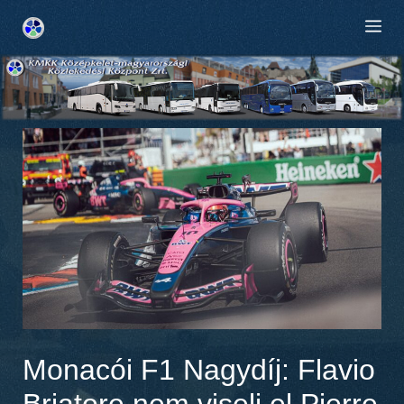
Kilépés
M
a
tartalomba
Monacói F1 Nagydíj: Flavio
Briatore nem viseli el Pierre