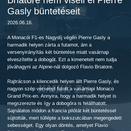
Gasly büntetéseit
2026.06.16.
A Monacói F1-es Nagydíj végén Pierre Gasly a
harmadik helyen zárta a futamot, ám a
versenyirányítás két büntetése miatt vasárnap
elveszítette a dobogót. Ezt a kimenetelt nem tudja
jóváhagyni az Alpine-nál dolgozó Flavio Briatore.
Rajtrácson a kilencedik helyen állt Pierre Gasly, és
nagyon szép versenyt futott a vasárnapi Monaco
Grand Prix-en. Annyira, hogy a harmadik helyet is
megszerezte és így a dobogóra is felállhatott.
Sajnálatos módon a francia pilótát két büntetéssel
sújtották, mert túllépte a bokszutcában megengedett
sebességet. Egy olyan döntés, amelyet Flavio