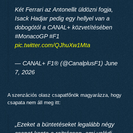
Két Ferrari az Antonellit üldözni fogja,
Isack Hadjar pedig egy hellyel van a
dobogótól a CANAL+ közvetítésében
#MonacoGP #F1
pic.twitter.com/QJhuXw1Mta
— CANAL+ F1® (@CanalplusF1) June
7, 2026
A szenzációs olasz csapatfőnök magyarázza, hogy
csapata nem áll meg itt:
„Ezeket a büntetéseket legalább négy