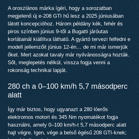
A oroszlános márka ígéri, hogy a sorozatban
megjelenő új e-208 GTI hű lesz a 2025 júniusában
látott koncepcióhoz. Három példány kék, fehér és
piros színben június 9-től a Bugatti járóutas
korlátainál kiállítva látható. A gyártó tervezi felfedni e
modell jellemzőit június 12-én… de mi már ismerjük
őket. Mert azokat tavaly már nyilvánosságra hozták.
Sőt, meglepetés nélkül, vissza fogja venni a
rokonság technikai lapját.
280 ch a 0–100 km/h 5,7 másodperc
alatt
Így már biztos, hogy ugyanazt a 280 lóerős
elektromos motort és 345 Nm nyomatékot fogja
használni, amely 0–100 km/h-t 5,7 másodperc alatt
hajt végre. Igen, vége a belső égésű 208 GTI-knek;