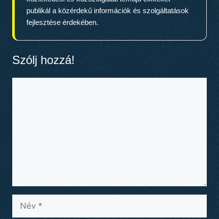
publikál a közérdekű információk és szolgáltatások
fejlesztése érdekében.
Szólj hozzá!
Hozzászólás
Név