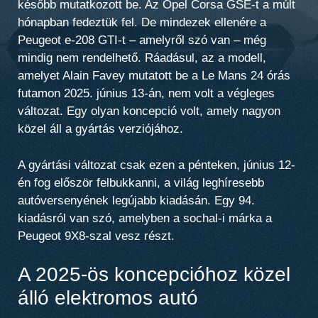
később mutatkozott be. Az Opel Corsa GSE-t a múlt
hónapban fedeztük fel. De mindezek ellenére a
Peugeot e-208 GTI-t – amelyről szó van – még
mindig nem rendelhető. Ráadásul, az a modell,
amelyet Alain Favey mutatott be a Le Mans 24 órás
futamon 2025. június 13-án, nem volt a végleges
változat. Egy olyan koncepció volt, amely nagyon
közel áll a gyártás verziójához.
A gyártási változat csak ezen a pénteken, június 12-
én fog először felbukkanni, a világ leghíresebb
autóversenyének legújabb kiadásán. Egy 94.
kiadásról van szó, amelyben a sochal-i márka a
Peugeot 9X8-szal vesz részt.
A 2025-ös koncepcióhoz közel
álló elektromos autó