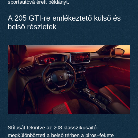
sportautóvá érett példányt.
A 205 GTI-re emlékeztető külső és
belső részletek
Stílusát tekintve az 208 klasszikusaitól
megkülönbözteti a belső térben a piros–fekete