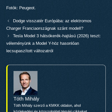
Fotók: Peugeot.
Dodge visszatér Európába: az elektromos
Charger Franciaországnak szánt modell?
Tesla Model 3 hátsókerék-hajtású (2026) teszt:
véleményünk a Model Y-höz hasonlóan
lecsupaszított változatról
Tóth Mihály
Tóth Mihály szerző a KMKK oldalon, ahol
közlekedési és közszolgálati témájú cikkeket