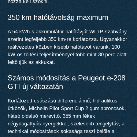
hozzá kell szokni.
350 km hatótávolság maximum
A 54 kWh-s akkumulátor hatótávját WLTP-szabvány
szerint legfeljebb 350 km-re korlátozza. Ugyanakkor
reálvezetés közben kisebb hatótávot várunk. 100
kW-os töltési teljesítménnyel több mint 30 perc alatt
feltöltjük az akkukat.
Számos módosítás a Peugeot e-208
GTI új változatán
Korlátozott csúszású differenciálmű, hidraulikus
ütközők, Michelin Pilot Sport Cup 2 gumiabroncsok,
hátsó oldalsó merevítő, 355 mm fékek
négydugattyús nyergekkel, szélesebb tengelytáv, a
technikai módosítások sokasága teszi belőle a