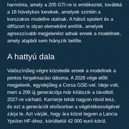
harmónia, amely a 205 GTI-re is emlékeztet, továbbá
a 18 hüvelykes kerekek, amelyek szintén a
korszakos modellre utalnak. A hátsó spoilert és a
diffúzort is olyan elemeként említik, amelyek
agresszívabb megjelenést adnak ennek a modellnek,
amely alapból sem hiányzik belőle.
A hattyú dala
Valószínűleg végre közeledik ennek a modellnek a
pontos forgalmazási dátuma. A 2026 vége előtt
megjelenik, egyidejűleg a Corsa GSE-vel. Ideje volt,
mert a 208 új generációja már kilátszik a távolból.
2027-re várható. Karrierje tehát nagyon rövid lesz,
és ezt a generációt elsősorban a végértékességével
zárja le. Azt várják, hogy ára közel legyen a Lancia
Ypsilon HF-éhoz, körülbelül 42 000 euró körül.