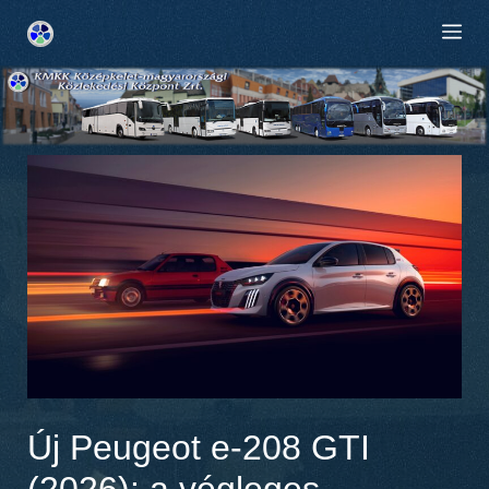
Kilépés
M
a
tartalomba
Új Peugeot e-208 GTI
(2026): a végleges