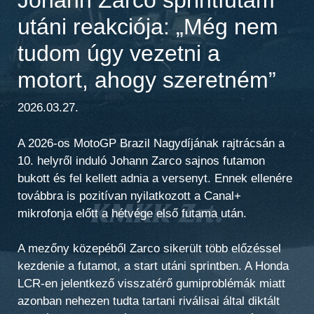
utáni reakciója: „Még nem
tudom úgy vezetni a
motort, ahogy szeretném”
2026.03.27.
A 2026-os MotoGP Brazil Nagydíjának rajtrácsán a
10. helyről induló Johann Zarco sajnos futamon
bukott és fel kellett adnia a versenyt. Ennek ellenére
továbbra is pozitívan nyilatkozott a Canal+
mikrofonja előtt a hétvége első futama után.
A mezőny közepéből Zarco sikerült több előzéssel
kezdenie a futamot, a start utáni sprintben. A Honda
LCR-en jelentkező visszatérő gumiproblémák miatt
azonban nehezen tudta tartani riválisai által diktált