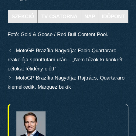
SZEKCIÓ
TV CSATORNA
NAP
IDŐPONT
Fotó: Gold & Goose / Red Bull Content Pool.
MotoGP Brazília Nagydíja: Fabio Quartararo
reakciója sprintfutam után – „Nem tűzök ki konkrét
célokat félidény előtt”
MotoGP Brazília Nagydíja: Rajtrács, Quartararo
kiemelkedik, Márquez bukik