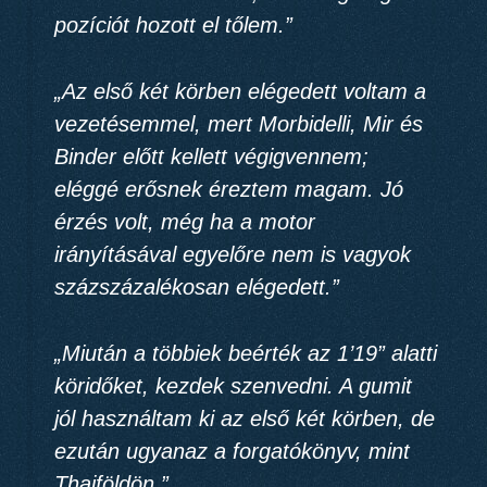
pozíciót hozott el tőlem.”
„Az első két körben elégedett voltam a
vezetésemmel, mert Morbidelli, Mir és
Binder előtt kellett végigvennem;
eléggé erősnek éreztem magam. Jó
érzés volt, még ha a motor
irányításával egyelőre nem is vagyok
százszázalékosan elégedett.”
„Miután a többiek beérték az 1’19” alatti
köridőket, kezdek szenvedni. A gumit
jól használtam ki az első két körben, de
ezután ugyanaz a forgatókönyv, mint
Thaiföldön.”