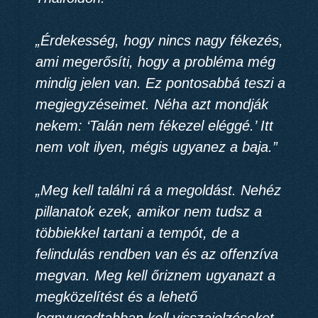
„Érdekesség, hogy nincs nagy fékezés,
ami megerősíti, hogy a probléma még
mindig jelen van. Ez pontosabbá teszi a
megjegyzéseimet. Néha azt mondják
nekem: ‘Talán nem fékezel eléggé.’ Itt
nem volt ilyen, mégis ugyanez a baja.”
„Meg kell találni rá a megoldást. Nehéz
pillanatok ezek, amikor nem tudsz a
többiekkel tartani a tempót, de a
felindulás rendben van és az offenzíva
megvan. Meg kell őriznem ugyanazt a
megközelítést és a lehető
legnyugodtabban kell visszajelzéseket