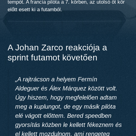
tempót. A francia pilóta a 7. körben, az utolsó öt kör
előtt esett ki a futamból.
A Johan Zarco reakciója a
sprint futamot követően
„A rajtrácson a helyem Fermín
Aldeguer és Álex Márquez között volt.
Úgy hiszem, hogy megfelelően adtam
meg a kuplungot, de egy másik pilóta
elé vágott előttem. Bered speedben
gyorsítás közben le kellett fékeznem és
el kellett mozdulnom, ami rengeteg