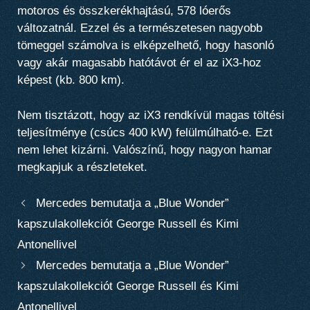
motoros és összkerékhajtású, 578 lóerős
változatnál.
Ezzel és a természetesen nagyobb
tömeggel számolva is elképzelhető, hogy hasonló
vagy akár magasabb hatótávot ér el az iX3-hoz
képest (kb. 800 km).
Nem tisztázott, hogy az iX3 rendkívül magas töltési
teljesítménye (csúcs 400 kW) felülmúlható-e. Ezt
nem lehet kizárni. Valószínű, hogy nagyon hamar
megkapjuk a részleteket.
Mercedes bemutatja a „Blue Wonder”
kapszulakollekciót George Russell és Kimi
Antonellivel
Mercedes bemutatja a „Blue Wonder”
kapszulakollekciót George Russell és Kimi
Antonellivel