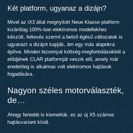
Két platform, ugyanaz a dizájn?
Mivel az iX3 által megnyitott Neue Klasse platform
kizárólag 100%-ban elektromos modellekhez
készült,
feltevés szerint a belső égésű változatok is
ugyanazt a dizájnt kapják, ám egy más alapokra
építve.
Minden bizonnyal költség-megfontolásokból a
elődjének CLAR platformját veszik elő, amely már
eredetileg is alkalmas volt elektromos hajtások
fogadására.
Nagyon széles motorválaszték,
de…
Ahogy fentebb is kiemeltük, ez az új X5 számos
hajtásvariant kínál.