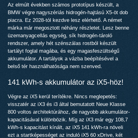
Az elmúlt években számos prototípus készült,
a
BMW végre nagyszériás hidrogén-hajtású X5-öt dob
piacra. Ez 2028-tól kezdve lesz elérhető.
A német
márka már megosztott néhány részletet. Lesz benne
üzemanyagcellás egység, sík hidrogén-tároló
rendszer, amely hét szénszálas rostból készült
tartályt foglal magába, és egy magasfeszültségű
akkumulátor. A tartályok a vázba beépítésével a
belső tér használhatósága nem szenved.
141 kWh-s akkumulátor az iX5-höz!
Végre az iX5 kerül terítékre. Nincs meglepetés:
visszatér az iX3 és i3 által bemutatott Neue Klasse
800 voltos architektúrához, de nagyobb akkumulátor-
kapacitásával különbözik. Míg az iX3 már egy 108,7
kWh-s kapacitást kínált,
az iX5 141 kWh-ra növeli
ezt a startképességet az induló iX5 60 xDrive, két