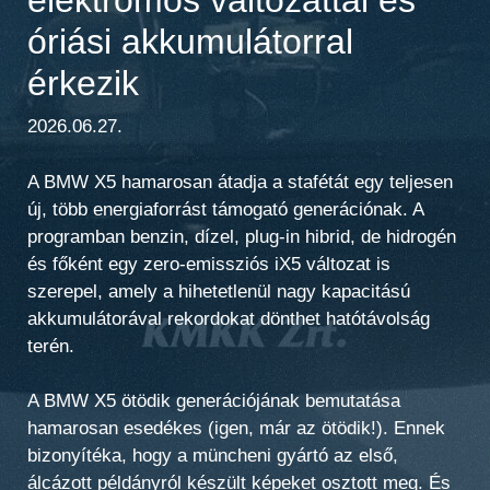
óriási akkumulátorral
érkezik
2026.06.27.
A BMW X5 hamarosan átadja a stafétát egy teljesen
új, több energiaforrást támogató generációnak. A
programban benzin, dízel, plug-in hibrid, de hidrogén
és főként egy zero-emissziós iX5 változat is
szerepel, amely a hihetetlenül nagy kapacitású
akkumulátorával rekordokat dönthet hatótávolság
terén.
A BMW X5 ötödik generációjának bemutatása
hamarosan esedékes (igen, már az ötödik!). Ennek
bizonyítéka, hogy a müncheni gyártó az első,
álcázott példányról készült képeket osztott meg. És