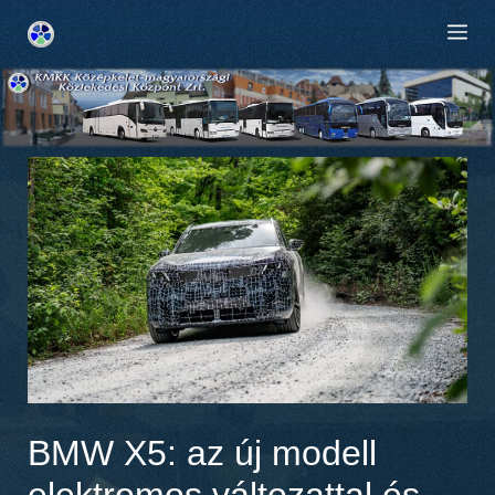
Kilépés
M
a
tartalomba
BMW X5: az új modell
elektromos változattal és