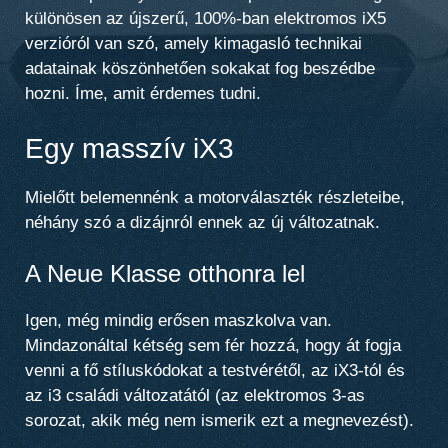
különösen az újszerű, 100%-ban elektromos iX5
verzióról van szó, amely kimagasló technikai
adatainak köszönhetően sokakat fog beszédbe
hozni. Íme, amit érdemes tudni.
Egy masszív iX3
Mielőtt belemennénk a motorválaszték részleteibe,
néhány szó a dizájnról ennek az új változatnak.
A Neue Klasse otthonra lel
Igen, még mindig erősen maszkolva van.
Mindazonáltal kétség sem fér hozzá, hogy át fogja
venni a fő stíluskódokat a testvérétől, az iX3-tól és
az i3 családi változatától (az elektromos 3-as
sorozat, akik még nem ismerik ezt a megnevezést).