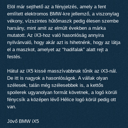
Elöl már sejthető az a fényjelzés, amely a fent
említett elektromos BMW-kre jellemző, a viszonylag
vékony, vízszintes hűtőmaszk pedig élesen szembe
harsány, mint amit az elmúlt években a márka
mutatott. Az iX3-hoz való hasonlóság annyira
nyilvánvaló, hogy akár azt is hihetnénk, hogy az látja
el a maszkot, amelyet az “hadifalak” alatt rejt a
festés.
Hátul az iX5 kissé masszívabbnak tűnik az iX3-nál.
De itt is nagyok a hasonlóságok. A vállak olyan
szélesek, talán még szélesebbek is, a kettős
spoilerek ugyanolyan formát követnek, a logó körüli
fénycsík a középen lévő Hélice logó körül pedig ott
van.
Jövő BMW iX5