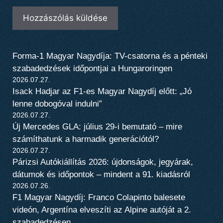
Forma-1 Magyar Nagydíja: TV-csatorna és a pénteki
szabadedzések időpontjai a Hungaroringen
2026.07.27.
Isack Hadjar az F1-es Magyar Nagydíj előtt: „Jó
lenne dobogóval indulni”
2026.07.27.
Új Mercedes GLA: július 29-i bemutató – mire
számíthatunk a harmadik generációtól?
2026.07.27.
Párizsi Autókiállítás 2026: újdonságok, jegyárak,
dátumok és időpontok – mindent a 91. kiadásról
2026.07.26.
F1 Magyar Nagydíj: Franco Colapinto balesete
videón, Argentína elveszíti az Alpine autóját a 2.
szabadedzésen