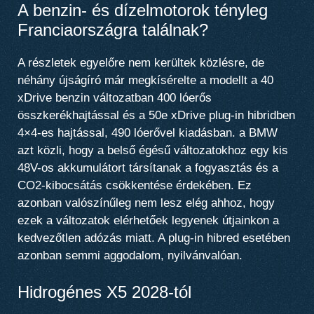
A benzin- és dízelmotorok tényleg
Franciaországra találnak?
A részletek egyelőre nem kerültek közlésre, de
néhány újságíró már megkísérelte a modellt a
40
xDrive benzin változatban 400 lóerős
összkerékhajtással
és a
50e xDrive plug-in hibridben
4×4-es hajtással, 490 lóerővel
kiadásban. a BMW
azt közli, hogy a belső égésű változatokhoz egy kis
48V-os akkumulátort társítanak a fogyasztás és a
CO2-kibocsátás csökkentése érdekében. Ez
azonban valószínűleg nem lesz elég ahhoz, hogy
ezek a változatok elérhetőek legyenek útjainkon a
kedvezőtlen adózás miatt. A plug-in hibred esetében
azonban semmi aggodalom, nyilvánvalóan.
Hidrogénes X5 2028-tól