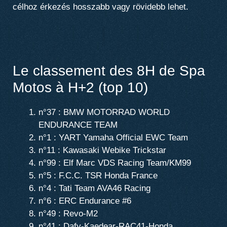
célhoz érkezés hosszabb vagy rövidebb lehet.
Le classement des 8H de Spa
Motos à H+2 (top 10)
n°37 : BMW MOTORRAD WORLD
ENDURANCE TEAM
n°1 : YART Yamaha Official EWC Team
n°11 : Kawasaki Webike Trickstar
n°99 : Elf Marc VDS Racing Team/KM99
n°5 : F.C.C. TSR Honda France
n°4 : Tati Team AVA46 Racing
n°6 : ERC Endurance #6
n°49 : Revo-M2
n°41 : Dafy-Kaedear-RAC41-Honda