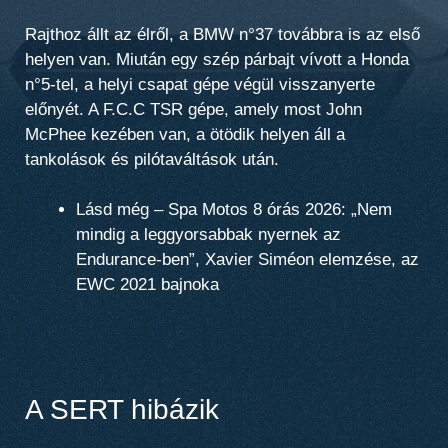
Rajthoz állt az élről, a
BMW n°37
továbbra is az első
helyen van. Miután egy szép párbajt vívott a
Honda
n°5
-tel, a helyi csapat gépe végül visszanyerte
előnyét. A
F.C.C TSR
gépe, amely most
John
McPhee
kezében van, a
ötödik
helyen áll a
tankolások és pilótaváltások után.
Lásd még – Spa Motos 8 órás 2026: „Nem
mindig a leggyorsabbak nyernek az
Endurance-ben”, Xavier Siméon elemzése, az
EWC 2021 bajnoka
A SERT hibázik