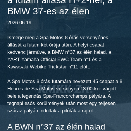
BMW 37-es az élen
2026.06.19.
Ismerje meg a Spa Motos 8 órás versenyének
állását a futam két órája után. A helyi csapat
kedvenc járműve, a BMW n°37 az élén halad, a
YART Yamaha Official EWC Team n°1 és a
Kawasaki Webike Trickstar n°11 előtt.
A Spa Motos 8 órás futamára nevezett 45 csapat a
8
Heures de Spa Motos
versenyen 13:00-kor vágott
bele a legendás
Spa-Francorchamps
pályára. A
tegnapi esős körülmények után most egy teljesen
száraz pályán indultak a pilóták a rajtot.
A BWN n°37 az élén halad