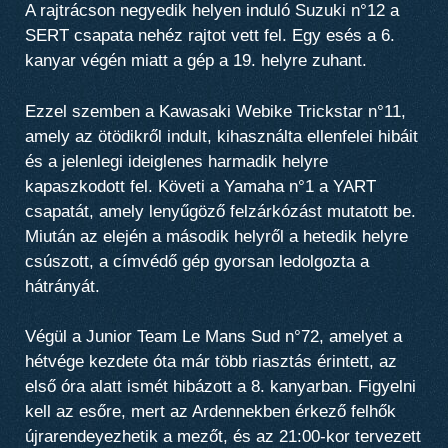
A rajtrácson negyedik helyen induló
Suzuki n°12
a
SERT csapata nehéz rajtot vett fel. Egy esés a
6.
kanyar
végén miatt a gép a 19. helyre zuhant.
Ezzel szemben a
Kawasaki Webike Trickstar n°11
,
amely az ötödikről indult, kihasználta ellenfelei hibáit
és a jelenlegi ideiglenes harmadik helyre
kapaszkodott fel. Követi a
Yamaha n°1
a
YART
csapatát, amely lenyűgöző felzárkózást mutatott be.
Miután az elején a második helyről a hetedik helyre
csúszott, a címvédő gép gyorsan ledolgozta a
hátrányát.
Végül a
Junior Team Le Mans Sud n°72
, amelyet a
hétvége kezdete óta már több riasztás érintett, az
első óra alatt ismét hibázott a
8. kanyar
ban. Figyelni
kell az esőre, mert az Ardennekben érkező felhők
újrarendeyezhetik a mezőt, és az 21:00-kor tervezett