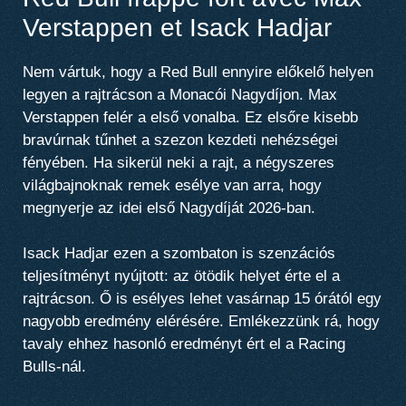
Verstappen et Isack Hadjar
Nem vártuk, hogy a Red Bull ennyire előkelő helyen
legyen a rajtrácson a Monacói Nagydíjon. Max
Verstappen felér a első vonalba. Ez elsőre kisebb
bravúrnak tűnhet a szezon kezdeti nehézségei
fényében. Ha sikerül neki a rajt, a négyszeres
világbajnoknak remek esélye van arra, hogy
megnyerje az idei első Nagydíját 2026-ban.
Isack Hadjar ezen a szombaton is szenzációs
teljesítményt nyújtott: az ötödik helyet érte el a
rajtrácson. Ő is esélyes lehet vasárnap 15 órától egy
nagyobb eredmény elérésére. Emlékezzünk rá, hogy
tavaly ehhez hasonló eredményt ért el a Racing
Bulls‑nál.