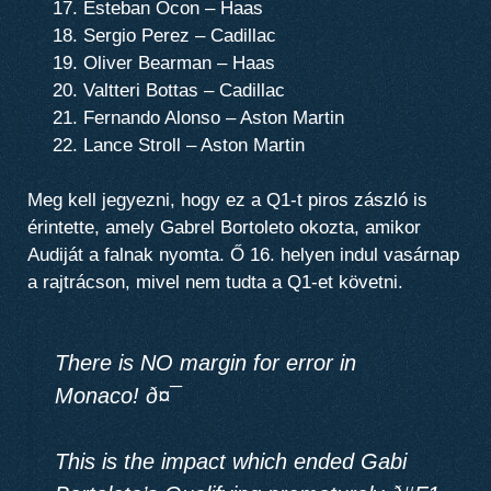
Esteban Ocon – Haas
Sergio Perez – Cadillac
Oliver Bearman – Haas
Valtteri Bottas – Cadillac
Fernando Alonso – Aston Martin
Lance Stroll – Aston Martin
Meg kell jegyezni, hogy ez a Q1-t piros zászló is
érintette, amely Gabrel Bortoleto okozta, amikor
Audiját a falnak nyomta. Ő 16. helyen indul vasárnap
a rajtrácson, mivel nem tudta a Q1-et követni.
There is NO margin for error in
Monaco! ð¤¯
This is the impact which ended Gabi