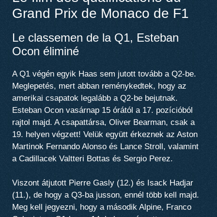
Grand Prix de Monaco de F1
Le classemen de la Q1, Esteban
Ocon éliminé
A Q1 végén egyik Haas sem jutott tovább a Q2-be.
Meglepetés, mert abban reménykedtek, hogy az
amerikai csapatok legalább a Q2-be bejutnak.
Esteban Ocon vasárnap 15 órától a 17. pozícióból
rajtol majd. A csapattársa, Oliver Bearman, csak a
19. helyen végzett! Velük együtt érkeznek az Aston
Martinok Fernando Alonso és Lance Stroll, valamint
a Cadillacek Valtteri Bottas és Sergio Perez.
Viszont átjutott Pierre Gasly (12.) és Isack Hadjar
(11.), de hogy a Q3-ba jusson, ennél több kell majd.
Meg kell jegyezni, hogy a második Alpine, Franco