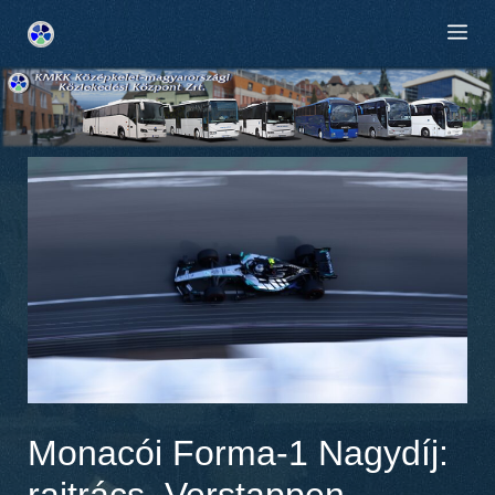
Kilépés
M
a
tartalomba
Monacói Forma-1 Nagydíj:
rajtrács, Verstappen