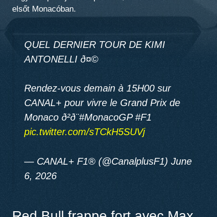
elsőt Monacóban.
QUEL DERNIER TOUR DE KIMI
ANTONELLI ð¤©
Rendez-vous demain à 15H00 sur
CANAL+ pour vivre le Grand Prix de
Monaco ð²ð¨#MonacoGP #F1
pic.twitter.com/sTCkH5SUVj
— CANAL+ F1® (@CanalplusF1) June
6, 2026
Red Bull frappe fort avec Max