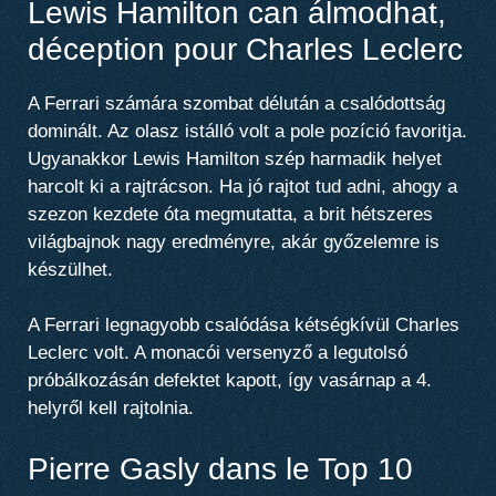
Lewis Hamilton can álmodhat,
déception pour Charles Leclerc
A Ferrari számára szombat délután a csalódottság
dominált. Az olasz istálló volt a pole pozíció favoritja.
Ugyanakkor Lewis Hamilton szép harmadik helyet
harcolt ki a rajtrácson. Ha jó rajtot tud adni, ahogy a
szezon kezdete óta megmutatta, a brit hétszeres
világbajnok nagy eredményre, akár győzelemre is
készülhet.
A Ferrari legnagyobb csalódása kétségkívül Charles
Leclerc volt. A monacói versenyző a legutolsó
próbálkozásán defektet kapott, így vasárnap a 4.
helyről kell rajtolnia.
Pierre Gasly dans le Top 10