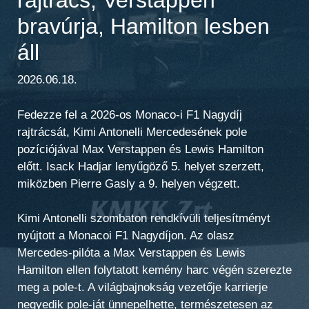
bravúrja, Hamilton lesben
áll
2026.06.18.
Fedezze fel a 2026-os Monaco-i F1 Nagydíj
rajtrácsát, Kimi Antonelli Mercedesének pole
pozíciójával Max Verstappen és Lewis Hamilton
előtt. Isack Hadjar lenyűgöző 5. helyet szerzett,
miközben Pierre Gasly a 9. helyen végzett.
Kimi Antonelli szombaton rendkívüli teljesítményt
nyújtott a Monacoi F1 Nagydíjon. Az olasz
Mercedes-pilóta a Max Verstappen és Lewis
Hamilton ellen folytatott kemény harc végén szerezte
meg a pole-t. A világbajnokság vezetője karrierje
negyedik pole-ját ünnepelhette, természetesen az