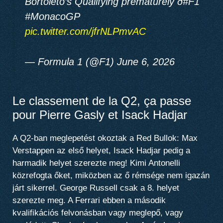
Bortoleto’s Qualifying prematurely ð#F1
#MonacoGP
pic.twitter.com/jfrNLPmvAC
— Formula 1 (@F1) June 6, 2026
Le classement de la Q2, ça passe
pour Pierre Gasly et Isack Hadjar
A Q2-ban meglepetést okoztak a Red Bullok: Max
Verstappen az első helyet, Isack Hadjar pedig a
harmadik helyet szerezte meg! Kimi Antonelli
közrefogta őket, miközben az ő rémsége nem igazán
járt sikerrel. George Russell csak a 8. helyet
szerezte meg. A Ferrari ebben a második
kvalifikációs felvonásban vagy meglepő, vagy