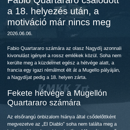
a 18. helyezés után, a
motiváció már nincs meg
2026.06.06.
Fabio Quartararo számára az olasz Nagydíj azonnali
kivonulást igényel a rossz emlékek közül. Soha nem
kerülte meg a küzdelmet egész a hétvége alatt, a
francia egy igazi rémálmot élt át a Mugello pályáján,
a Nagydíjat pedig a 18. helyen zárta.
Fekete hétvége a Mugellón
Quartararo számára
Az elsőrangú önbizalom hiánya által csődelőttként
megvezetve az „El Diablo” soha nem találta meg a