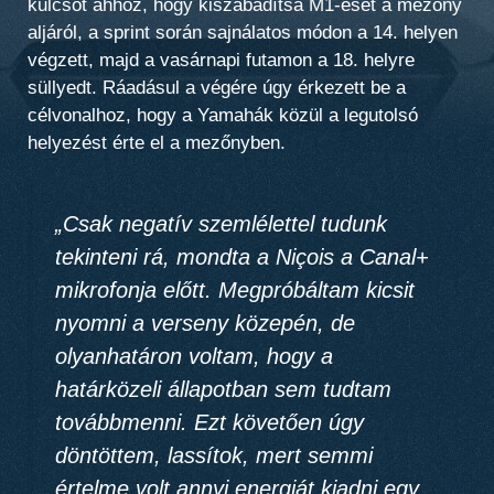
kulcsot ahhoz, hogy kiszabadítsa M1-esét a mezőny
aljáról, a sprint során sajnálatos módon a 14. helyen
végzett, majd a vasárnapi futamon a 18. helyre
süllyedt. Ráadásul a végére úgy érkezett be a
célvonalhoz, hogy a Yamahák közül a legutolsó
helyezést érte el a mezőnyben.
„Csak negatív szemlélettel tudunk
tekinteni rá, mondta a Niçois a Canal+
mikrofonja előtt. Megpróbáltam kicsit
nyomni a verseny közepén, de
olyanhatáron voltam, hogy a
határközeli állapotban sem tudtam
továbbmenni. Ezt követően úgy
döntöttem, lassítok, mert semmi
értelme volt annyi energiát kiadni egy