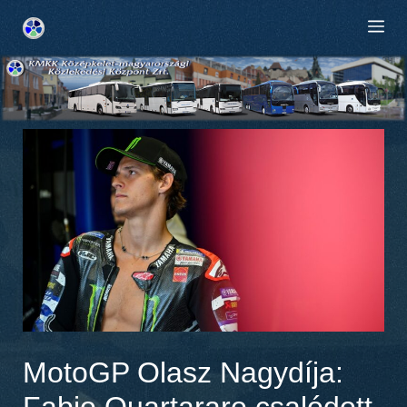
Kilépés
M
a
tartalomba
MotoGP Olasz Nagydíja:
Fabio Quartararo csalódott