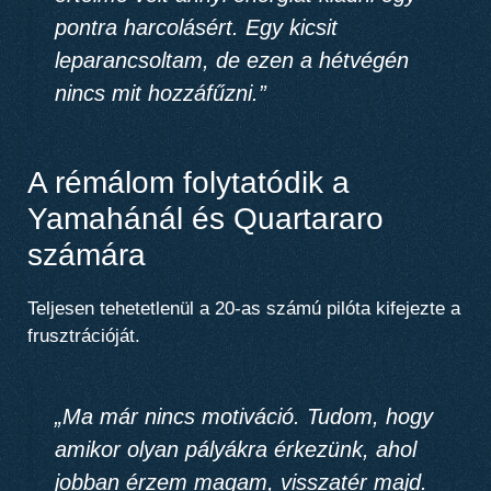
pontra harcolásért. Egy kicsit
leparancsoltam, de ezen a hétvégén
nincs mit hozzáfűzni.”
A rémálom folytatódik a
Yamahánál és Quartararo
számára
Teljesen tehetetlenül a 20-as számú pilóta kifejezte a
frusztrációját.
„Ma már nincs motiváció. Tudom, hogy
amikor olyan pályákra érkezünk, ahol
jobban érzem magam, visszatér majd.