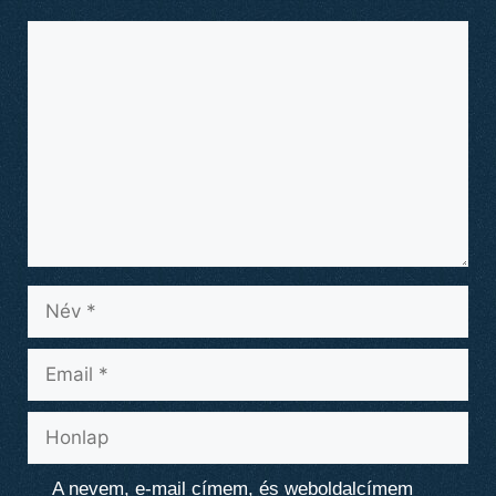
Hozzászólás
Név
Email
Honlap
A nevem, e-mail címem, és weboldalcímem