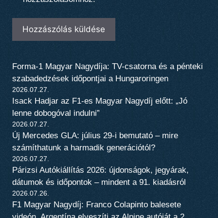
Forma-1 Magyar Nagydíja: TV-csatorna és a pénteki
szabadedzések időpontjai a Hungaroringen
2026.07.27.
Isack Hadjar az F1-es Magyar Nagydíj előtt: „Jó
lenne dobogóval indulni”
2026.07.27.
Új Mercedes GLA: július 29-i bemutató – mire
számíthatunk a harmadik generációtól?
2026.07.27.
Párizsi Autókiállítás 2026: újdonságok, jegyárak,
dátumok és időpontok – mindent a 91. kiadásról
2026.07.26.
F1 Magyar Nagydíj: Franco Colapinto balesete
videón, Argentína elveszíti az Alpine autóját a 2.