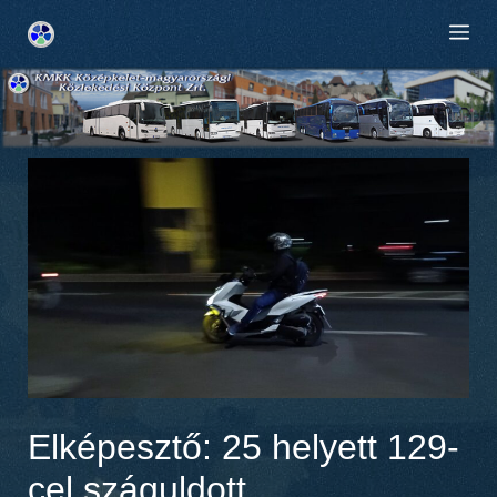
Kilépés
M
a
tartalomba
Elképesztő: 25 helyett 129-
cel száguldott