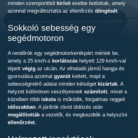
minden szempontból
kirívó
esetbe botlottak, amely
azonnal megváltoztatta az ellenőrzés
döngését
.
Sokkoló sebesség egy
segédmotoron
A rendőrök egy segédmotorkerékpárt mértek be,
amely a 25 km/h-s
korlátozás
helyett 129 km/h-val
tépett
végig
az utcán. Az elhaladó jármű hangja és
gyorsulása azonnal
gyanút
keltett, majd a
sebességmérő adatai minden kétséget
kizártak
. A
helyzet különösen veszélyesnek
számított
, mivel a
közelben több
iskola
is működik, forgalmas reggeli
időszakban
. A járőrök rövid üldözés után
megállították
a vezetőt, és megkezdték a helyszíni
ellenőrzést
.