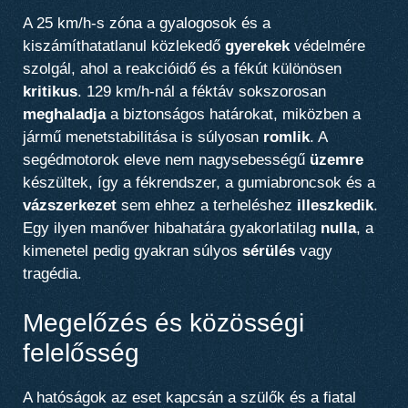
A 25 km/h-s zóna a gyalogosok és a
kiszámíthatatlanul közlekedő
gyerekek
védelmére
szolgál, ahol a reakcióidő és a fékút különösen
kritikus
. 129 km/h-nál a féktáv sokszorosan
meghaladja
a biztonságos határokat, miközben a
jármű menetstabilitása is súlyosan
romlik
. A
segédmotorok eleve nem nagysebességű
üzemre
készültek, így a fékrendszer, a gumiabroncsok és a
vázszerkezet
sem ehhez a terheléshez
illeszkedik
.
Egy ilyen manőver hibahatára gyakorlatilag
nulla
, a
kimenetel pedig gyakran súlyos
sérülés
vagy
tragédia.
Megelőzés és közösségi
felelősség
A hatóságok az eset kapcsán a szülők és a fiatal