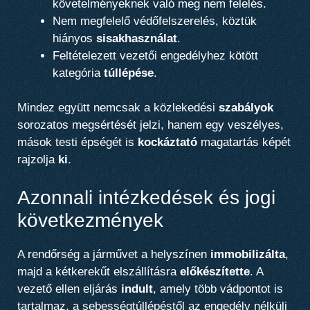
követelményeknek való meg nem felelés.
Nem megfelelő védőfelszerelés, köztük
hiányos
sisakhasználat
.
Feltételezett vezetői engedélyhez kötött
kategória
túllépése
.
Mindez együtt nemcsak a közlekedési
szabályok
sorozatos megsértését jelzi, hanem egy veszélyes,
mások testi épségét is
kockáztató
magatartás képét
rajzolja
ki
.
Azonnali intézkedések és jogi
következmények
A rendőrség a járművet a helyszínen
immobilizálta
,
majd a kétkerekűt elszállításra
előkészítette
. A
vezető ellen eljárás
indult
, amely több vádpontot is
tartalmaz, a sebességtúllépéstől az engedély nélküli