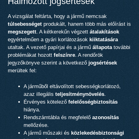
Halmozott jogsértések
A vizsgálat feltárta, hogy a jármű nemcsak
túlsebességet
produkált, hanem több más előírást is
megszegett
. A kétkerekűn végzett
átalakítások
egyértelműen a gyári korlátozások
kiiktatására
utaltak. A vezető papírjai és a jármű
állapota
további
problémákat hozott
felszínre
. A rendőrök
jegyzőkönyve szerint a következő
jogsértések
merültek fel:
A járműből eltávolított sebességkorlátozó,
azaz illegális
teljesítménynövelés
.
Érvényes kötelező
felelősségbiztosítás
hiánya.
Rendszámtábla és megfelelő
azonosítás
mellőzése.
A jármű műszaki és
közlekedésbiztonsági