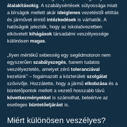
átalakításokig
. A szabálysértések súlyossága miatt
a bírságok mellett akár
ideiglenes
vezetéstől eltiltás
és járművet érintő
intézkedések
is várhatók. A
hatóságok jelezték, hogy az iskolaövezetben
elkövetett
kihágások
társadalmi veszélyessége
különösen
magas
.
„Ilyen mértékű sebesség egy segédmotoron nem
egyszerűen
szabályszegés
, hanem tudatos
veszélyeztetés, amelyet zéró
toleranciával
kezelünk” – fogalmazott a közterületi
szolgálat
szóvivője. Hozzátette, hogy a jármű
elkobzása
és a
büntetőpontok mellett a vezető hosszabb távú
következményekkel
is számolhat, beleértve az
esetleges
büntetőeljárást
is.
Miért különösen veszélyes?