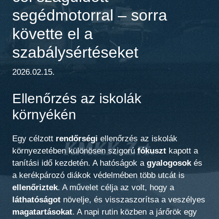
segédmotorral – sorra
követte el a
szabálysértéseket
2026.02.15.
Ellenőrzés az iskolák
környékén
Egy célzott
rendőrségi
ellenőrzés az iskolák
környezetében különösen szigorú
fókuszt
kapott a
tanítási idő kezdetén. A hatóságok a
gyalogosok
és
a kerékpározó diákok védelmében több utcát is
ellenőriztek
. A művelet célja az volt, hogy a
láthatóságot
növelje, és visszaszorítsa a veszélyes
magatartásokat
. A napi rutin közben a járőrök egy