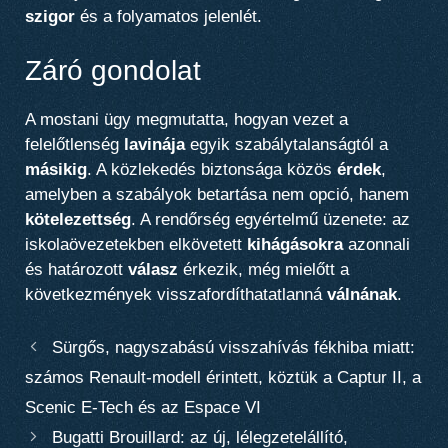
szigor
és a folyamatos jelenlét.
Záró gondolat
A mostani ügy megmutatta, hogyan vezet a
felelőtlenség
lavinája
egyik szabálytalanságtól a
másikig
. A közlekedés biztonsága közös
érdek
,
amelyben a szabályok betartása nem opció, hanem
kötelezettség
. A rendőrség egyértelmű üzenete: az
iskolaövezetekben elkövetett
kihágásokra
azonnali
és határozott
válasz
érkezik, még mielőtt a
következmények visszafordíthatatlanná
válnának
.
Sürgős, nagyszabású visszahívás fékhiba miatt:
számos Renault-modell érintett, köztük a Captur II, a
Scenic E-Tech és az Espace VI
Bugatti Brouillard: az új, lélegzetelállító,