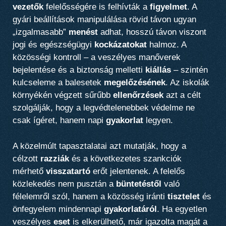
vezetők
felelősségére is felhívták a
figyelmet
. A
gyári beállítások manipulálása rövid távon ugyan
„izgalmasabb”
menést
adhat, hosszú távon viszont
jogi és egészségügyi
kockázatokat
halmoz. A
közösségi kontroll – a veszélyes manőverek
bejelentése és a biztonság melletti
kiállás
– szintén
kulcseleme a balesetek
megelőzésének
. Az iskolák
környékén végzett sűrűbb
ellenőrzések
azt a célt
szolgálják, hogy a legvédtelenebbek védelme ne
csak ígéret, hanem napi
gyakorlat
legyen.
A közelmúlt tapasztalatai azt mutatják, hogy a
célzott
razziák
és a következetes szankciók
mérhető
visszatartó
erőt jelentenek. A felelős
közlekedés nem pusztán a
büntetéstől
való
félelemről szól, hanem a közösség iránti
tisztelet
és
önfegyelem mindennapi
gyakorlatáról
. Ha egyetlen
veszélyes
eset
is elkerülhető, már igazolta magát a