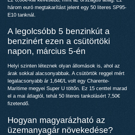
három euró megtakarítást jelent egy 50 literes SP95-
E10 tanknál.
A legolcsóbb 5 benzinkút a
benzinért ezen a csütörtöki
napon, március 5-én
Helyi szinten léteznek olyan állomások is, ahol az
árak sokkal alacsonyabbak. A csütörtök reggel mért
legalacsonyabb ár 1,64€/L volt egy Charente-
Maritime megyei Super U töltőn. Ez 15 centtel marad
el a mai átlagtól, tehát 50 literes tankolásért 7,50€
fizetendő.
Hogyan magyarázható az
üzemanyagár növekedése?