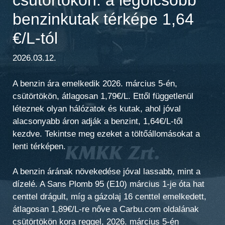
benzinkutak térképe 1,64
€/L-tól
2026.03.12.
A benzin ára emelkedik 2026. március 5-én,
csütörtökön, átlagosan 1,79€/L. Ettől függetlenül
léteznek olyan hálózatok és kutak, ahol jóval
alacsonyabb áron adják a benzint, 1,64€/L-től
kezdve. Tekintse meg ezeket a töltőállomásokat a
lenti térképen.
A benzin árának növekedése jóval lassabb, mint a
dízelé. A Sans Plomb 95 (E10) március 1-je óta hat
centtel drágult, míg a gázolaj 16 centtel emelkedett,
átlagosan 1,89€/L-re nőve a Carbu.com oldalának
csütörtökön kora reggel, 2026. március 5-én