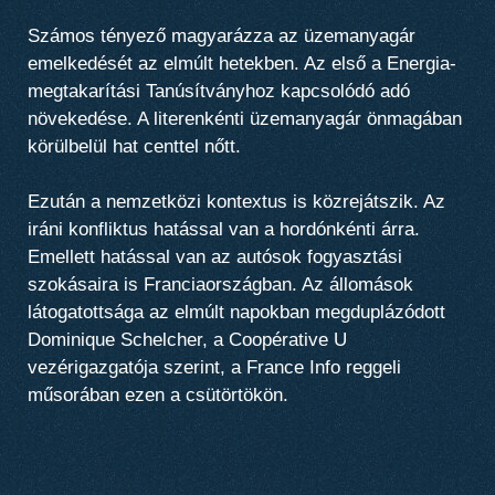
Számos tényező magyarázza az üzemanyagár
emelkedését az elmúlt hetekben. Az első a Energia-
megtakarítási Tanúsítványhoz kapcsolódó adó
növekedése. A literenkénti üzemanyagár önmagában
körülbelül hat centtel nőtt.
Ezután a nemzetközi kontextus is közrejátszik. Az
iráni konfliktus hatással van a hordónkénti árra.
Emellett hatással van az autósok fogyasztási
szokásaira is Franciaországban. Az állomások
látogatottsága az elmúlt napokban megduplázódott
Dominique Schelcher, a Coopérative U
vezérigazgatója szerint, a France Info reggeli
műsorában ezen a csütörtökön.