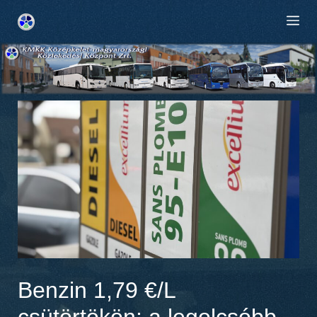
Kilépés
M
a
tartalomba
Benzin 1,79 €/L
csütörtökön: a legolcsóbb