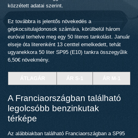
közzétett adatai szerint.
Ez továbbra is jelentős növekedés a
gépkocsitulajdonosok számára, körülbelül három
euróval terhelve meg egy 50 literes tankolást. Január
elseje óta literenként 13 centtel emelkedett, tehát
ugyanekkora 50 liter SP95 (E10) tankra összegyűlik
6,50€ növekmény.
ÁTLAGÁR
ÁR S-1
ÁR M-1
A Franciaországban található
legolcsóbb benzinkutak
térképe
Az alábbiakban található Franciaországban a SP95