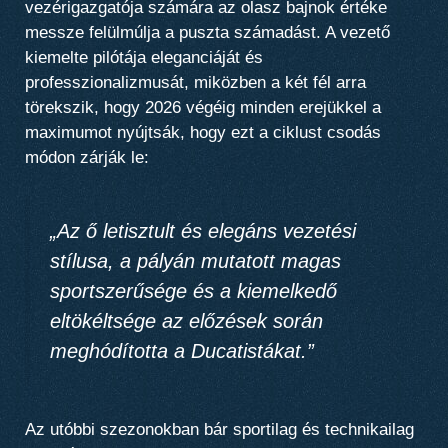
vezérigazgatója számára az olasz bajnok értéke
messze felülmúlja a puszta számadást. A vezető
kiemelte pilótája eleganciáját és
professzionalizmusát, miközben a két fél arra
törekszik, hogy 2026 végéig minden erejükkel a
maximumot nyújtsák, hogy ezt a ciklust csodás
módon zárják le:
„Az ő letisztult és elegáns vezetési
stílusa, a pályán mutatott magas
sportszerűsége és a kiemelkedő
eltökéltsége az előzések során
meghódította a Ducatistákat.”
Az utóbbi szezonokban bár sportilag és technikailag