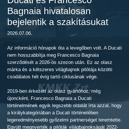
Bagnaia hivatalosan
bejelentik a szakításukat
2026.07.06.
Az információ hónapok óta a levegőben volt. A Ducati
nem hosszabbítja meg Francesco Bagnaia
szerződését a 2026-os szezon után. Ez az olasz
márka és a kétszeres világbajnok pilótája közötti
csodálatos hét évig tartó ciklusának vége.
2019-ben érkezett az olasz gyártóhoz, még
újoncként, Francesco Bagnaia a Ducati
történelmének egyik legszebb oldalát írta azzal, hogy
a királykategóriában a Ducati történetében
legeredményesebb győzelmi partnerséget teremtette.
Együtt megnyerték a pilóták világbajnokságát 2022-