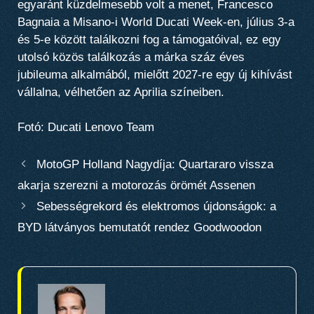
egyaránt küzdelmesebb volt a menet, Francesco
Bagnaia a Misano-i World Ducati Week-en, július 3-a
és 5-e között találkozni fog a támogatóival, ez egy
utolsó közös találkozás a márka száz éves
jubileuma alkalmából, mielőtt 2027-re egy új kihívást
vállalna, vélhetően az Aprilia színeiben.
Fotó: Ducati Lenovo Team
MotoGP Holland Nagydíja: Quartararo vissza
akarja szerezni a motorozás örömét Assenen
Sebességrekord és elektromos újdonságok: a
BYD látványos bemutatót rendez Goodwoodon