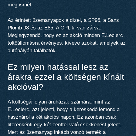
meg ismét.
Az érintett üzemanyagok a dízel, a SP95, a Sans
Plomb 98 és az E85. A GPL ki van zárva.
Megjegyzendő, hogy ez az akció minden E.Leclerc
töltőállomásra érvényes, kivéve azokat, amelyek az
autópályán találhatók.
Ez milyen hatással lesz az
árakra ezzel a költségen kínált
akcióval?
A költségár olyan áruházak számára, mint az
E.Leclerc, azt jelenti, hogy a kereskedő lemond a
hasznáról a két akciós napon.
Ez azonban csak
literenkénti egy-két centtel való csökkenést jelent
.
Mert az üzemanyag inkább vonzó termék a