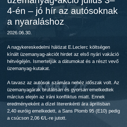
4-én – jó hír az autósoknak
a nyaraláshoz
2026.06.30.
A nagykereskedelmi hálózat E.Leclerc költségen
kínált üzemanyag-akciót hirdet az első nyári vakáció
hétvégéjén. Ismertetjük a dátumokat és a részt vevő
üzemanyag-kutakat.
A tavasz az autósok számára nehéz időszak volt. Az
üzemanyagárak brutálisan és gyorsan emelkedtek
március elején az iráni konfliktus miatt. Ennek
eredményeként a dízel literenkénti ára áprilisban
2,40 euróig emelkedett, a Sans Plomb 95 (E10) pedig
a csúcson 2,06 €/L-re jutott.