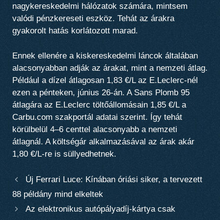
nagykereskedelmi hálózatok számára, mintsem
valódi pénzkereseti eszköz. Tehát az árakra
gyakorolt hatás korlátozott marad.
Ennek ellenére a kiskereskedelmi láncok általában
alacsonyabban adják az árakat, mint a nemzeti átlag.
Például a dízel átlagosan 1,83 €/L az E.Leclerc-nél
ezen a pénteken, június 26-án. A Sans Plomb 95
átlagára az E.Leclerc töltőállomásain 1,85 €/L a
Carbu.com szakportál adatai szerint. Így tehát
körülbelül 4–6 centtel alacsonyabb a nemzeti
átlagnál. A költségár alkalmazásával az árak akár
1,80 €/L-re is süllyedhetnek.
Új Ferrari Luce: Kínában óriási siker, a tervezett
88 példány mind elkeltek
Az elektronikus autópályadíj-kártya csak