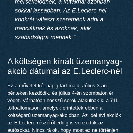
mérsékelődnek,
a kutaknál azonban
sokkal lassabban
. Az E.Leclerc-nél
konkrét választ szeretnénk adni a
franciáknak
és azoknak, akik
szabadságra mennek.”
A költségen kínált üzemanyag-
akció dátumai az E.Leclerc-nél
Ez a művelet két napig tart majd.
Július 3-án
pénteken kezdődik, és július 4-én szombaton ér
véget
. Várhatóan hosszú sorok alakulnak ki a
711
töltőállomáson
, amelyek érintettek ebben a
költségárú üzemanyag-akcióban. Az idei évi akciók
az E.Leclerc részéről eddig is vonzották az
autósokat. Nincs rá ok, hogy most ez ne történjen