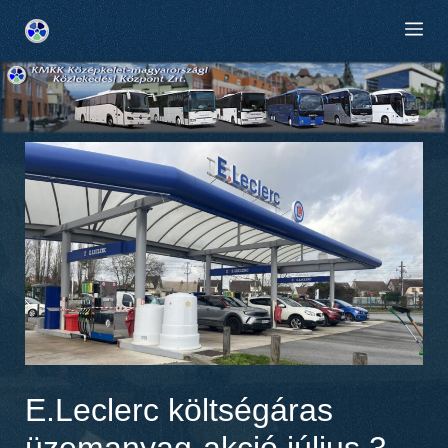
Kilépés
M
a
tartalomba
E.Leclerc költségáras
üzemanyag-akció július 3–