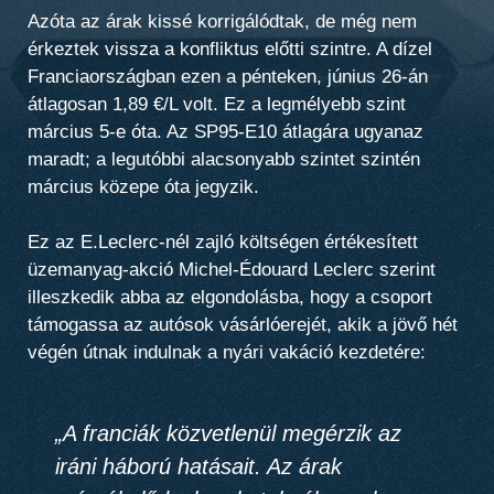
Azóta az árak kissé korrigálódtak, de még nem
érkeztek vissza a konfliktus előtti szintre. A dízel
Franciaországban ezen a pénteken, június 26-án
átlagosan 1,89 €/L volt. Ez a legmélyebb szint
március 5-e óta. Az SP95-E10 átlagára ugyanaz
maradt; a legutóbbi alacsonyabb szintet szintén
március közepe óta jegyzik.
Ez az E.Leclerc-nél zajló költségen értékesített
üzemanyag-akció Michel-Édouard Leclerc szerint
illeszkedik abba az elgondolásba, hogy a csoport
támogassa az autósok vásárlóerejét, akik a jövő hét
végén útnak indulnak a nyári vakáció kezdetére:
„A franciák közvetlenül megérzik az
iráni háború hatásait. Az árak