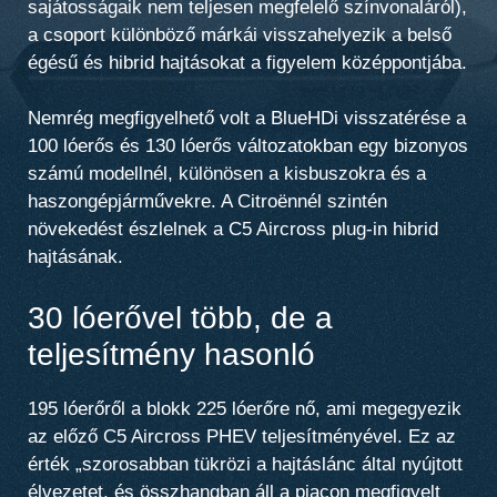
sajátosságaik nem teljesen megfelelő színvonaláról),
a csoport különböző márkái visszahelyezik a belső
égésű és hibrid hajtásokat a figyelem középpontjába.
Nemrég megfigyelhető volt a BlueHDi visszatérése a
100 lóerős és 130 lóerős változatokban egy bizonyos
számú modellnél, különösen a kisbuszokra és a
haszongépjárművekre. A Citroënnél
szintén
növekedést észlelnek a C5 Aircross plug-in hibrid
hajtásának
.
30 lóerővel több, de a
teljesítmény hasonló
195 lóerőről
a blokk 225 lóerőre nő
, ami megegyezik
az előző C5 Aircross PHEV teljesítményével. Ez az
érték „szorosabban tükrözi a hajtáslánc által nyújtott
élvezetet, és összhangban áll a piacon megfigyelt