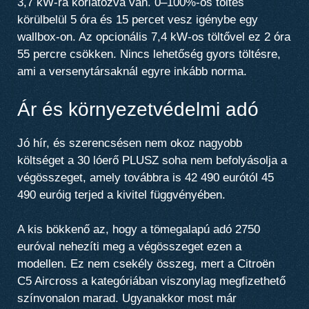
3,7 kW-ra korlátozva van.
0–100%-os töltés
körülbelül 5 óra és 15 percet vesz igénybe
egy
wallbox-on. Az opcionális 7,4 kW-os töltővel
ez 2 óra
55 percre csökken
. Nincs lehetőség gyors töltésre,
ami a versenytársaknál egyre inkább norma.
Ár és környezetvédelmi adó
Jó hír, és szerencsésen nem okoz nagyobb
költséget
a 30 lóerő PLUSZ soha nem befolyásolja a
végösszeget
, amely továbbra is
42 490 eurótól 45
490 euróig terjed a kivitel függvényében
.
A kis bökkenő az, hogy
a tömegalapú adó 2750
euróval nehezíti meg a végösszeget ezen a
modellen
. Ez nem csekély összeg, mert a Citroën
C5 Aircross a kategóriában viszonylag megfizethető
színvonalon marad. Ugyanakkor most már