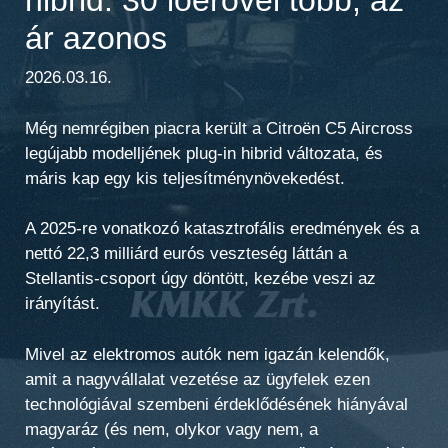
ár azonos
2026.03.16.
Még nemrégiben piacra került a Citroën C5 Aircross
legújabb modelljének plug-in hibrid változata, és
máris kap egy kis teljesítménynövekedést.
A 2025-re vonatkozó katasztrofális eredmények és a
nettó 22,3 milliárd eurós veszteség láttán a
Stellantis-csoport úgy döntött, kezébe veszi az
irányítást.
Mivel az elektromos autók nem igazán kelendők,
amit a nagyvállalat vezetése az ügyfelek ezen
technológiával szembeni érdeklődésének hiányával
magyaráz (és nem, olykor vagy nem, a