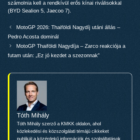
számolnia kell a rendkívül erős kínai riválisokkal
(BYD Sealion 5, Jaecoo 7).
MotoGP 2026: Thaiföldi Nagydíj utáni állás –
Pedro Acosta dominál
MotoGP Thaiföldi Nagydíja – Zarco reakciója a
futam után: „Ez jó kezdet a szezonnak”
Tóth Mihály
Tóth Mihály szerző a KMKK oldalon, ahol
közlekedési és közszolgálati témájú cikkeket
publikál a közérdekű információk és szolgáltatások