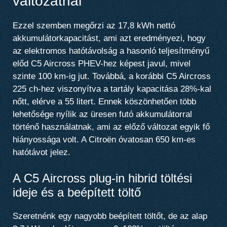
változatnál
Ezzel szemben
megőrzi az 17,8 kWh nettó
akkumulátorkapacitást
, ami azt eredményezi, hogy
az elektromos hatótávolság a hasonló teljesítményű
előd C5 Aircross PHEV-hez képest javul, mivel
szinte 100 km-ig jut
. Továbbá, a korábbi C5 Aircross
225 ch-hez viszonyítva
a tartály kapacitása 28%-kal
nőtt, elérve a 55 litert
. Ennek köszönhetően több
lehetősége nyílik az üresen futó akkumulátorral
történő használatnak, ami az előző változat egyik fő
hiányossága volt.
A Citroën óvatosan 650 km-es
hatótávot jelez
.
A C5 Aircross plug-in hibrid töltési
ideje és a beépített töltő
Szeretnénk egy nagyobb beépített töltőt, de az alap