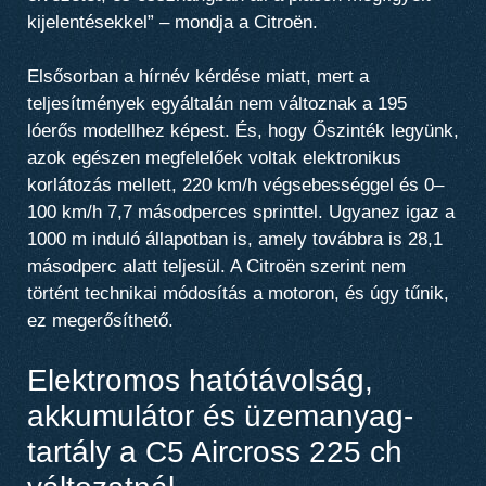
kijelentésekkel” – mondja a Citroën.
Elsősorban a hírnév kérdése miatt, mert
a
teljesítmények egyáltalán nem változnak a 195
lóerős modellhez képest
. És, hogy Őszinték legyünk,
azok egészen megfelelőek voltak
elektronikus
korlátozás mellett, 220 km/h végsebességgel és
0–
100 km/h 7,7 másodperces sprinttel
. Ugyanez igaz a
1000 m induló állapotban is, amely továbbra is 28,1
másodperc alatt teljesül. A Citroën szerint nem
történt technikai módosítás a motoron, és úgy tűnik,
ez megerősíthető.
Elektromos hatótávolság,
akkumulátor és üzemanyag-
tartály a C5 Aircross 225 ch